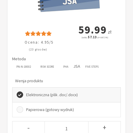
59.99
zł
57.13
(netto:
zł + VAT: 5%)
Ocena: 4.95/5
(23 głosów)
Metoda
JSA
PN-N-18002
RISK SCORE
PHA
FIVE STEPS
Wersja produktu
Elektroniczna (plik .doc/.docx)
Papierowa (gotowy wydruk)
-
+