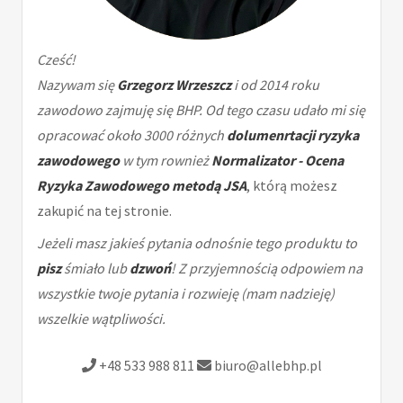
Cześć!
Nazywam się
Grzegorz Wrzeszcz
i od 2014 roku
zawodowo zajmuję się BHP. Od tego czasu udało mi się
opracować około 3000 różnych
dolumenrtacji ryzyka
zawodowego
w tym rownież
Normalizator - Ocena
Ryzyka Zawodowego metodą JSA
, którą możesz
zakupić na tej stronie.
Jeżeli masz jakieś pytania odnośnie tego produktu to
pisz
śmiało lub
dzwoń
! Z przyjemnością odpowiem na
wszystkie twoje pytania i rozwieję (mam nadzieję)
wszelkie wątpliwości.
+48 533 988 811
biuro@allebhp.pl