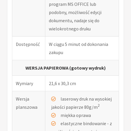
program MS OFFICE lub
podobny, możliwość edycji
dokumentu, nadaje się do
wielokrotnego druku
Dostępność
W ciągu 5 minut od dokonania
zakupu
WERSJA PAPIEROWA (gotowy wydruk)
Wymiary
21,6 x 30,3 cm
Wersja
laserowy druk na wysokiej
2
planszowa
jakości papierze 80g/m
miękka oprawa
elastyczne bindowanie - z