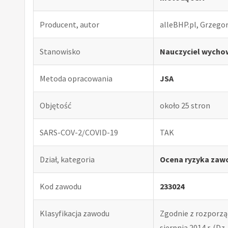
Producent, autor
alleBHP.pl, Grzego
Stanowisko
Nauczyciel wychow
Metoda opracowania
JSA
Objętość
około 25 stron
SARS-COV-2/COVID-19
TAK
Dział, kategoria
Ocena ryzyka zaw
Kod zawodu
233024
Klasyfikacja zawodu
Zgodnie z rozporząd
sierpnia 2014 r. (Dz. 