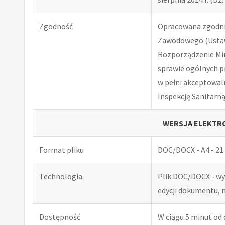
Zgodność
Opracowana zgodnie
Zawodowego (Ustawa
Rozporządzenie Minis
sprawie ogólnych p
w pełni akceptowal
Inspekcję Sanitarną
WERSJA ELEKTRO
Format pliku
DOC/DOCX - A4 - 21 
Technologia
Plik DOC/DOCX - w
edycji dokumentu, 
Dostępność
W ciągu 5 minut od