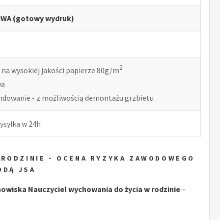
WA (gotowy wydruk)
2
 na wysokiej jakości papierze 80g/m
wa
indowanie - z możliwością demontażu grzbietu
ysyłka w 24h
 RODZINIE - OCENA RYZYKA ZAWODOWEGO
ODĄ JSA
wiska Nauczyciel wychowania do życia w rodzinie
–