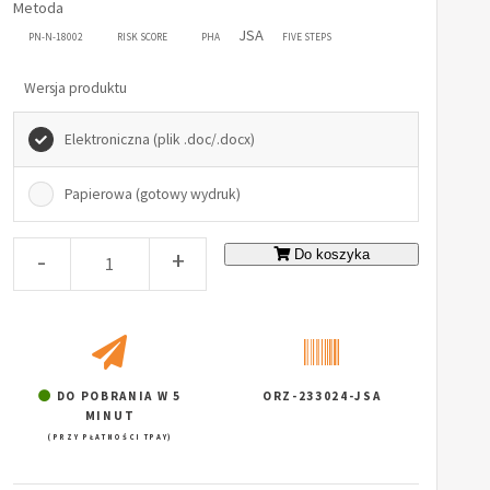
Metoda
JSA
PN-N-18002
RISK SCORE
PHA
FIVE STEPS
Wersja produktu
Elektroniczna (plik .doc/.docx)
Papierowa (gotowy wydruk)
-
+
Do koszyka
DO POBRANIA W 5
ORZ-233024-JSA
MINUT
(PRZY PŁATNOŚCI TPAY)