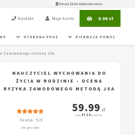
Ponad 10 lat doświadczenia
0.00
zł
Kontakt
Moje konto
BHP
OCHRONA PPOŻ
PIERWSZA POMOC
yka Zawodowego metodą JSA
NAUCZYCIEL WYCHOWANIA DO
ŻYCIA W RODZINIE - OCENA
RYZYKA ZAWODOWEGO METODĄ JSA
59.99
zł
57.13
(netto:
zł + VAT: 5%)
Ocena: 5/5
(30 głosów)