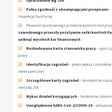
Opracowanie wg JSA
Pełna zgodność z obowiązującymi przepisami
–
Inspekcję Sanitarną
Pewność pozytywnego przejścia kontroli instytucj
zawodowego przeszły pozytywnie setki kontroli Pań
uniknąć wysokich kar finansowych
Rozbudowana karta stanowiska pracy
– opis cz
pracy
Identyfikacja zagrożeń
– pełen wykaz czynników (
niebezpieczne)
Szczegółowe karty zagrożeń
– kompletne szacow
metodą JSA
Wykaz działań korygujących
– konkretne zalecen
Uwzględnione SARS-CoV-2/COVID-19
– aktualiz