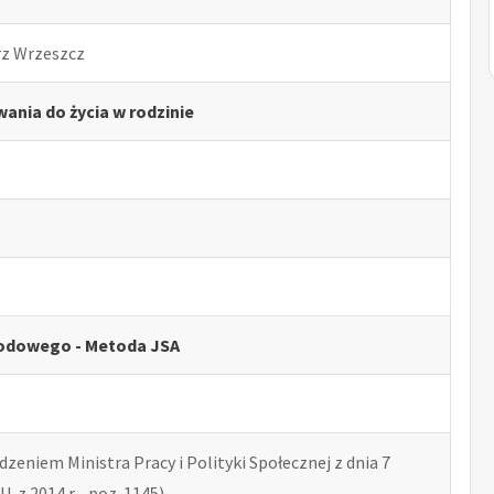
rz Wrzeszcz
ania do życia w rodzinie
odowego - Metoda JSA
zeniem Ministra Pracy i Polityki Społecznej z dnia 7
U. z 2014 r. , poz. 1145)