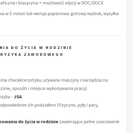
raficzna i klasyczna + możliwość edycji w DOC/DOCX
nia w 5 minut lub wersja papierowa: gotowy wydruk, wysyłka
IA DO ŻYCIA W RODZINIE
 RYZYKA ZAWODOWEGO
ólna charakterystyka, używane maszyny i narzędzia na
zinie, sposób i miejsce wykonywania pracy).
yzyka -
JSA
.
odpowiednim ich podziałem (fizyczne, pyły i pary,
owania do życia w rodzinie
zawierające pełne szacowanie