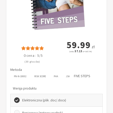
59.99
zł
57.13
(netto:
zł + VAT: 5%)
Ocena: 5/5
(30 głosów)
Metoda
FIVE STEPS
PN-N-18002
RISK SCORE
PHA
JSA
Wersja produktu
Elektroniczna (plik .doc/.docx)
Papierowa (gotowy wydruk)