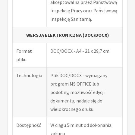
akceptowalna przez Państwową
Inspekcję Pracy oraz Państwową
Inspekcję Sanitarną.
WERSJA ELEKTRONICZNA (DOC/DOCX)
Format
DOC/DOCX - A4 - 21 x 29,7 cm
pliku
Technologia
Plik DOC/DOCX - wymagany
program MS OFFICE lub
podobny, możliwość edycji
dokumentu, nadaje się do
wielokrotnego druku
Dostępność
W ciągu 5 minut od dokonania
zakupu