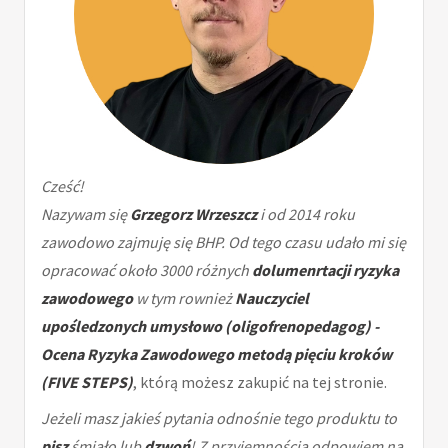
Cześć!
Nazywam się
Grzegorz Wrzeszcz
i od 2014 roku
zawodowo zajmuję się BHP. Od tego czasu udało mi się
opracować około 3000 różnych
dolumenrtacji ryzyka
zawodowego
w tym rownież
Nauczyciel
upośledzonych umysłowo (oligofrenopedagog) -
Ocena Ryzyka Zawodowego metodą pięciu kroków
(FIVE STEPS)
, którą możesz zakupić na tej stronie.
Jeżeli masz jakieś pytania odnośnie tego produktu to
pisz
śmiało lub
dzwoń
! Z przyjemnością odpowiem na