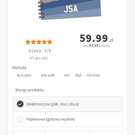
59.99
zł
57.13
(netto:
zł + VAT: 5%)
Ocena: 5/5
(31 głosów)
Metoda
JSA
PN-N-18002
RISK SCORE
PHA
FIVE STEPS
Wersja produktu
Elektroniczna (plik .doc/.docx)
Papierowa (gotowy wydruk)