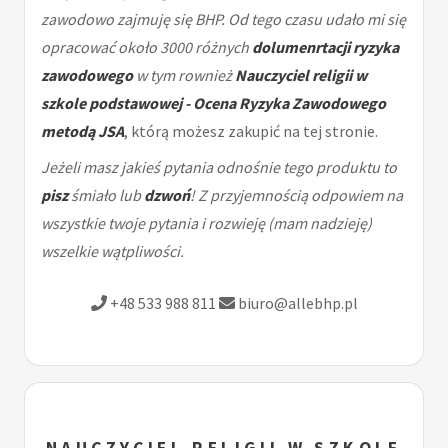
zawodowo zajmuję się BHP. Od tego czasu udało mi się
opracować około 3000 różnych
dolumenrtacji ryzyka
zawodowego
w tym rownież
Nauczyciel religii w
szkole podstawowej - Ocena Ryzyka Zawodowego
metodą JSA
, którą możesz zakupić na tej stronie.
Jeżeli masz jakieś pytania odnośnie tego produktu to
pisz
śmiało lub
dzwoń
! Z przyjemnością odpowiem na
wszystkie twoje pytania i rozwieję (mam nadzieję)
wszelkie wątpliwości.
+48 533 988 811
biuro@allebhp.pl
NAUCZYCIEL RELIGII W SZKOLE