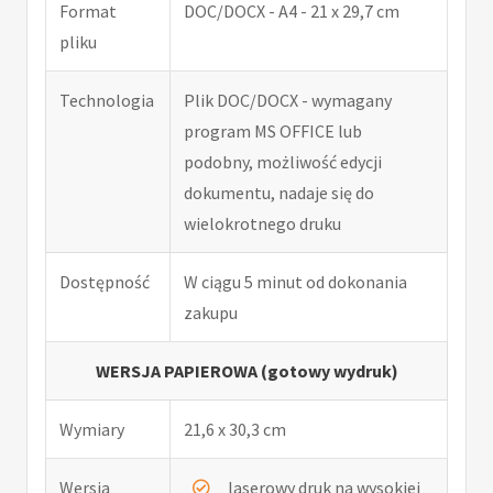
Format
DOC/DOCX - A4 - 21 x 29,7 cm
pliku
Technologia
Plik DOC/DOCX - wymagany
program MS OFFICE lub
podobny, możliwość edycji
dokumentu, nadaje się do
wielokrotnego druku
Dostępność
W ciągu 5 minut od dokonania
zakupu
WERSJA PAPIEROWA (gotowy wydruk)
Wymiary
21,6 x 30,3 cm
Wersja
laserowy druk na wysokiej