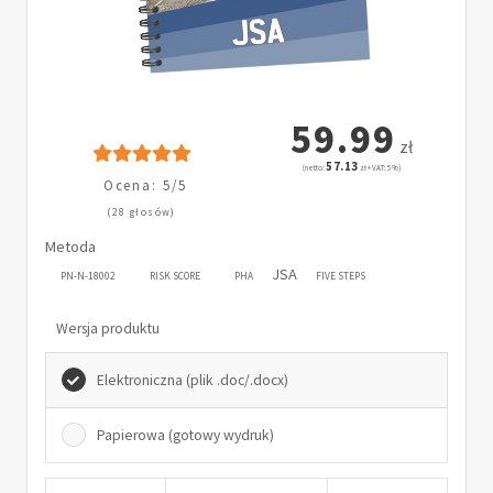
59.99
zł
57.13
(netto:
zł + VAT: 5%)
Ocena: 5/5
(28 głosów)
Metoda
JSA
PN-N-18002
RISK SCORE
PHA
FIVE STEPS
Wersja produktu
Elektroniczna (plik .doc/.docx)
Papierowa (gotowy wydruk)