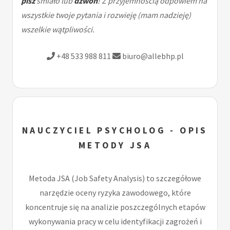
pisz
śmiało lub
dzwoń
! Z przyjemnością odpowiem na
wszystkie twoje pytania i rozwieję (mam nadzieję)
wszelkie wątpliwości.
+48 533 988 811
biuro@allebhp.pl
NAUCZYCIEL PSYCHOLOG - OPIS
METODY JSA
Metoda JSA (Job Safety Analysis) to szczegółowe
narzędzie oceny ryzyka zawodowego, które
koncentruje się na analizie poszczególnych etapów
wykonywania pracy w celu identyfikacji zagrożeń i