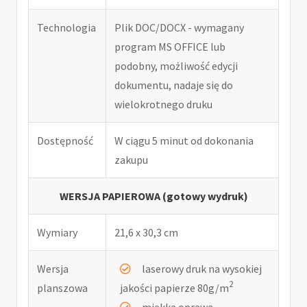
Technologia
Plik DOC/DOCX - wymagany
program MS OFFICE lub
podobny, możliwość edycji
dokumentu, nadaje się do
wielokrotnego druku
Dostępność
W ciągu 5 minut od dokonania
zakupu
WERSJA PAPIEROWA (gotowy wydruk)
Wymiary
21,6 x 30,3 cm
Wersja
laserowy druk na wysokiej
2
planszowa
jakości papierze 80g/m
miękka oprawa