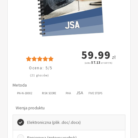
59.99
zł
57.13
(netto:
zł + VAT: 5%)
Ocena: 5/5
(21 głosów)
Metoda
JSA
PN-N-18002
RISK SCORE
PHA
FIVE STEPS
Wersja produktu
Elektroniczna (plik .doc/.docx)
Papierowa (gotowy wydruk)