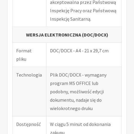
akceptowalna przez Państwową
Inspekcję Pracy oraz Państwową
Inspekcję Sanitarną.
WERSJA ELEKTRONICZNA (DOC/DOCX)
Format
DOC/DOCX - A4 - 21 x 29,7 cm
pliku
Technologia
Plik DOC/DOCX - wymagany
program MS OFFICE lub
podobny, możliwość edycji
dokumentu, nadaje się do
wielokrotnego druku
Dostępność
W ciągu 5 minut od dokonania
zakupu