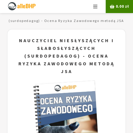
Menu
0.00
zł
ących (surdopedagog) - Ocena Ryzyka Zawodowego metodą JSA
NAUCZYCIEL NIESŁYSZĄCYCH I
SŁABOSŁYSZĄCYCH
(SURDOPEDAGOG) - OCENA
RYZYKA ZAWODOWEGO METODĄ
JSA