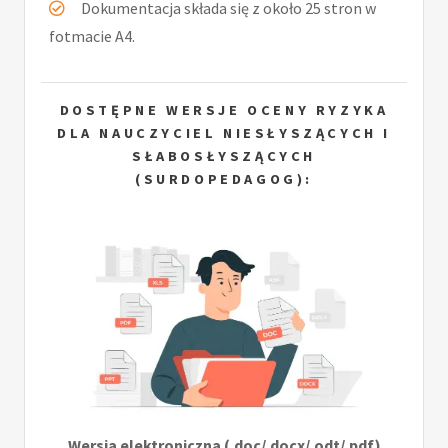
Dokumentacja składa się z około 25 stron w
fotmacie A4.
DOSTĘPNE WERSJE OCENY RYZYKA
DLA NAUCZYCIEL NIESŁYSZĄCYCH I
SŁABOSŁYSZĄCYCH
(SURDOPEDAGOG):
Wersja elektroniczna (.doc/.docx/.odt/.pdf)