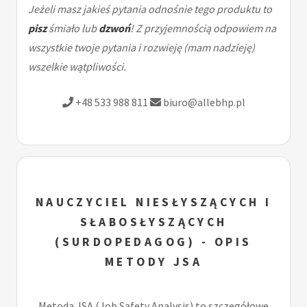
Jeżeli masz jakieś pytania odnośnie tego produktu to
pisz
śmiało lub
dzwoń
! Z przyjemnością odpowiem na
wszystkie twoje pytania i rozwieję (mam nadzieję)
wszelkie wątpliwości.
+48 533 988 811
biuro@allebhp.pl
NAUCZYCIEL NIESŁYSZĄCYCH I
SŁABOSŁYSZĄCYCH
(SURDOPEDAGOG) - OPIS
METODY JSA
Metoda JSA (Job Safety Analysis) to szczegółowe