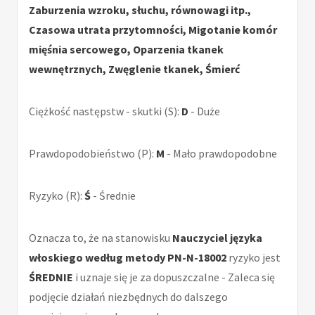
Zaburzenia wzroku, słuchu, równowagi itp.,
Czasowa utrata przytomności, Migotanie komór
mięśnia sercowego, Oparzenia tkanek
wewnętrznych, Zwęglenie tkanek, Śmierć
Ciężkość następstw - skutki (S):
D
- Duże
Prawdopodobieństwo (P):
M
- Mało prawdopodobne
Ryzyko (R):
Ś
- Średnie
Oznacza to, że na stanowisku
Nauczyciel języka
włoskiego według metody PN-N-18002
ryzyko jest
ŚREDNIE
i uznaje się je za dopuszczalne - Zaleca się
podjęcie działań niezbędnych do dalszego