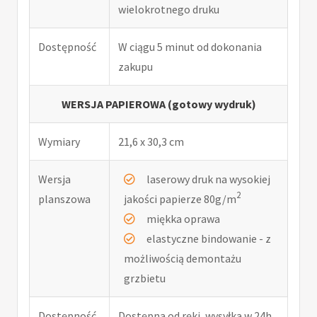
wielokrotnego druku
Dostępność
W ciągu 5 minut od dokonania
zakupu
WERSJA PAPIEROWA (gotowy wydruk)
Wymiary
21,6 x 30,3 cm
Wersja
laserowy druk na wysokiej
2
planszowa
jakości papierze 80g/m
miękka oprawa
elastyczne bindowanie - z
możliwością demontażu
grzbietu
Dostępność
Dostępna od ręki, wysyłka w 24h