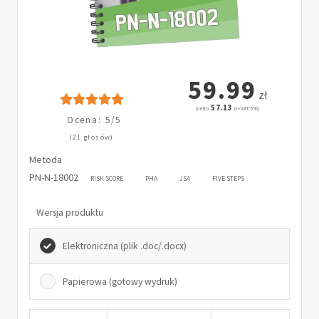
59.99
zł
57.13
(netto:
zł + VAT: 5%)
Ocena: 5/5
(21 głosów)
Metoda
PN-N-18002
RISK SCORE
PHA
JSA
FIVE STEPS
Wersja produktu
Elektroniczna (plik .doc/.docx)
Papierowa (gotowy wydruk)