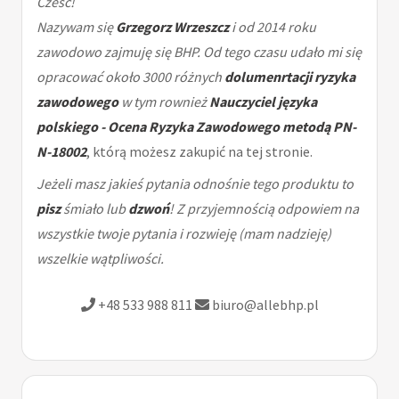
Cześć!
Nazywam się
Grzegorz Wrzeszcz
i od 2014 roku
zawodowo zajmuję się BHP. Od tego czasu udało mi się
opracować około 3000 różnych
dolumenrtacji ryzyka
zawodowego
w tym rownież
Nauczyciel języka
polskiego - Ocena Ryzyka Zawodowego metodą PN-
N-18002
, którą możesz zakupić na tej stronie.
Jeżeli masz jakieś pytania odnośnie tego produktu to
pisz
śmiało lub
dzwoń
! Z przyjemnością odpowiem na
wszystkie twoje pytania i rozwieję (mam nadzieję)
wszelkie wątpliwości.
+48 533 988 811
biuro@allebhp.pl