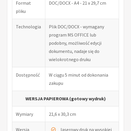
Format
DOC/DOCX - A4 - 21 x 29,7 cm
pliku
Technologia
Plik DOC/DOCX - wymagany
program MS OFFICE lub
podobny, możliwość edycji
dokumentu, nadaje się do
wielokrotnego druku
Dostępność
W ciągu 5 minut od dokonania
zakupu
WERSJA PAPIEROWA (gotowy wydruk)
Wymiary
21,6 x 30,3 cm
Wersja
laserowy druk na wysokiej