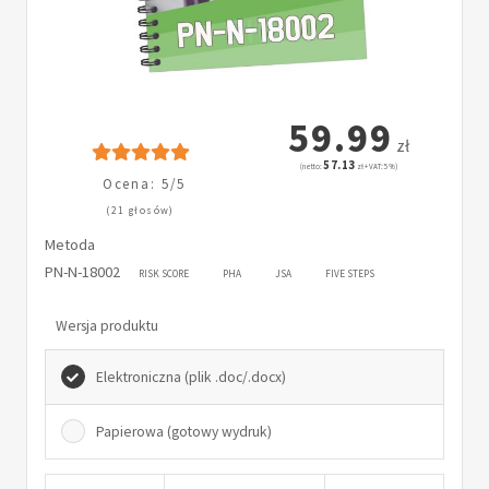
59.99
zł
57.13
(netto:
zł + VAT: 5%)
Ocena: 5/5
(21 głosów)
Metoda
PN-N-18002
RISK SCORE
PHA
JSA
FIVE STEPS
Wersja produktu
Elektroniczna (plik .doc/.docx)
Papierowa (gotowy wydruk)