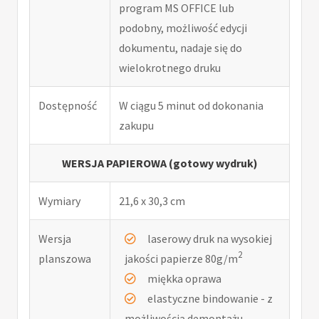
program MS OFFICE lub
podobny, możliwość edycji
dokumentu, nadaje się do
wielokrotnego druku
Dostępność
W ciągu 5 minut od dokonania
zakupu
WERSJA PAPIEROWA (gotowy wydruk)
Wymiary
21,6 x 30,3 cm
Wersja
laserowy druk na wysokiej
2
planszowa
jakości papierze 80g/m
miękka oprawa
elastyczne bindowanie - z
możliwością demontażu