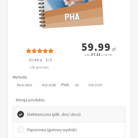
59.99
zł
57.13
(netto:
zł + VAT: 5%)
Ocena: 5/5
(28 głosów)
Metoda
PHA
PN-N-18002
RISK SCORE
JSA
FIVE STEPS
Wersja produktu
Elektroniczna (plik .doc/.docx)
Papierowa (gotowy wydruk)