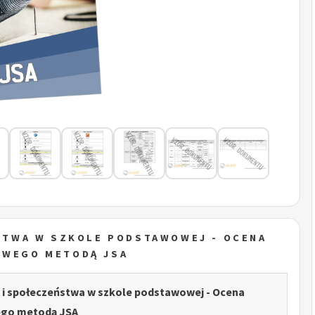
ŃSTWA W SZKOLE PODSTAWOWEJ - OCENA
OWEGO METODĄ JSA
ii i społeczeństwa w szkole podstawowej - Ocena
go metodą JSA