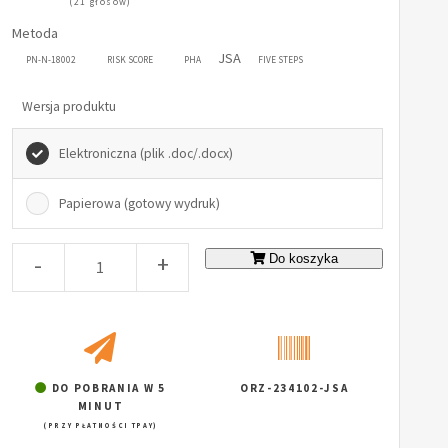
(21 głosów)
Metoda
JSA
PN-N-18002
RISK SCORE
PHA
FIVE STEPS
Wersja produktu
Elektroniczna (plik .doc/.docx)
Papierowa (gotowy wydruk)
-
+
Do koszyka
DO POBRANIA W 5
ORZ-234102-JSA
MINUT
(PRZY PŁATNOŚCI TPAY)