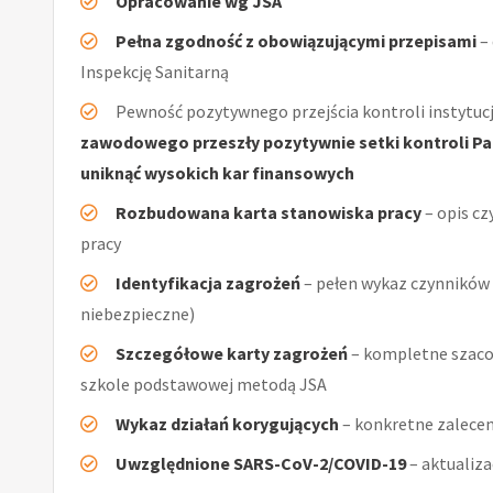
Opracowanie wg JSA
Pełna zgodność z obowiązującymi przepisami
–
Inspekcję Sanitarną
Pewność pozytywnego przejścia kontroli instytucj
zawodowego przeszły pozytywnie setki kontroli Pań
uniknąć wysokich kar finansowych
Rozbudowana karta stanowiska pracy
– opis cz
pracy
Identyfikacja zagrożeń
– pełen wykaz czynników (
niebezpieczne)
Szczegółowe karty zagrożeń
– kompletne szacow
szkole podstawowej metodą JSA
Wykaz działań korygujących
– konkretne zalecen
Uwzględnione SARS-CoV-2/COVID-19
– aktualiz