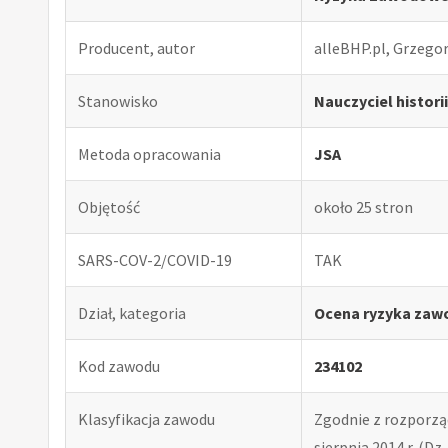
Producent, autor
alleBHP.pl, Grzego
Stanowisko
Nauczyciel histor
Metoda opracowania
JSA
Objętość
około 25 stron
SARS-COV-2/COVID-19
TAK
Dział, kategoria
Ocena ryzyka zaw
Kod zawodu
234102
Klasyfikacja zawodu
Zgodnie z rozporząd
sierpnia 2014 r. (Dz. 