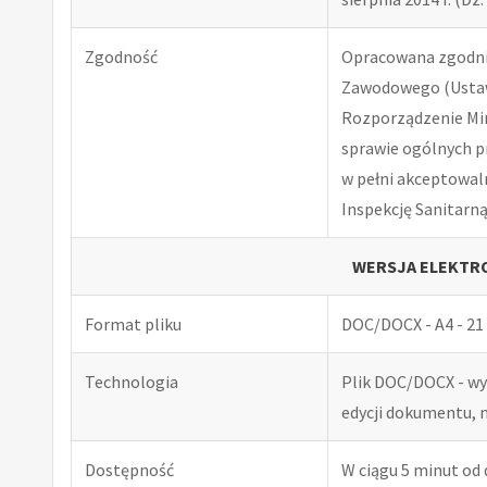
Zgodność
Opracowana zgodnie
Zawodowego (Ustawa
Rozporządzenie Minis
sprawie ogólnych p
w pełni akceptowal
Inspekcję Sanitarną
WERSJA ELEKTRO
Format pliku
DOC/DOCX - A4 - 21 
Technologia
Plik DOC/DOCX - w
edycji dokumentu, 
Dostępność
W ciągu 5 minut od