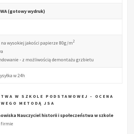
WA (gotowy wydruk)
2
 na wysokiej jakości papierze 80g/m
wa
indowanie - z możliwością demontażu grzbietu
ysyłka w 24h
ŃSTWA W SZKOLE PODSTAWOWEJ - OCENA
OWEGO METODĄ JSA
iska Nauczyciel historii i społeczeństwa w szkole
firmie