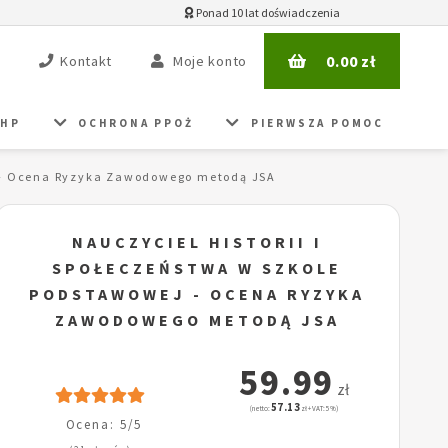
Ponad 10 lat doświadczenia
0.00
zł
Kontakt
Moje konto
BHP
OCHRONA PPOŻ
PIERWSZA POMOC
j - Ocena Ryzyka Zawodowego metodą JSA
NAUCZYCIEL HISTORII I
SPOŁECZEŃSTWA W SZKOLE
PODSTAWOWEJ - OCENA RYZYKA
ZAWODOWEGO METODĄ JSA
59.99
zł
57.13
(netto:
zł + VAT: 5%)
Ocena: 5/5