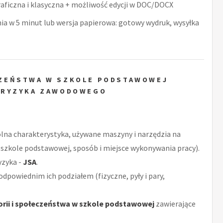
raficzna i klasyczna + możliwość edycji w DOC/DOCX
nia w 5 minut lub wersja papierowa: gotowy wydruk, wysyłka
ECZEŃSTWA W SZKOLE PODSTAWOWEJ
 RYZYKA ZAWODOWEGO
ólna charakterystyka, używane maszyny i narzędzia na
w szkole podstawowej, sposób i miejsce wykonywania pracy).
yzyka -
JSA
.
odpowiednim ich podziałem (fizyczne, pyły i pary,
orii i społeczeństwa w szkole podstawowej
zawierające