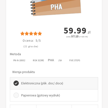
59.99
zł
57.13
(netto:
zł + VAT: 5%)
Ocena: 5/5
(21 głosów)
Metoda
PHA
PN-N-18002
RISK SCORE
JSA
FIVE STEPS
Wersja produktu
Elektroniczna (plik .doc/.docx)
Papierowa (gotowy wydruk)