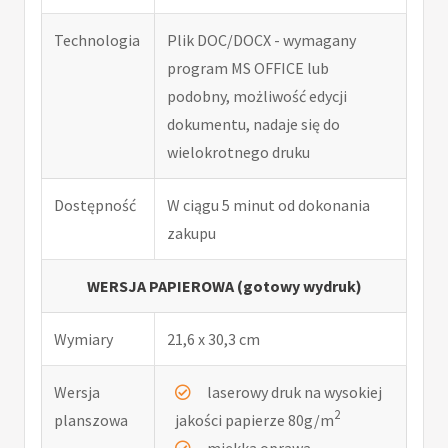
Technologia
Plik DOC/DOCX - wymagany
program MS OFFICE lub
podobny, możliwość edycji
dokumentu, nadaje się do
wielokrotnego druku
Dostępność
W ciągu 5 minut od dokonania
zakupu
WERSJA PAPIEROWA (gotowy wydruk)
Wymiary
21,6 x 30,3 cm
Wersja
laserowy druk na wysokiej
2
planszowa
jakości papierze 80g/m
miękka oprawa