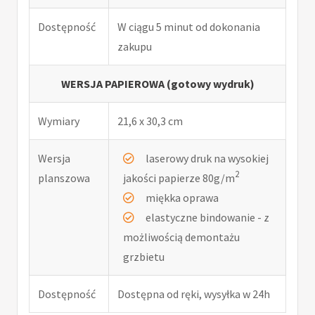
Dostępność
W ciągu 5 minut od dokonania
zakupu
WERSJA PAPIEROWA (gotowy wydruk)
Wymiary
21,6 x 30,3 cm
Wersja
laserowy druk na wysokiej
2
planszowa
jakości papierze 80g/m
miękka oprawa
elastyczne bindowanie - z
możliwością demontażu
grzbietu
Dostępność
Dostępna od ręki, wysyłka w 24h