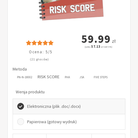
59.99
zł
57.13
(netto:
zł + VAT: 5%)
Ocena: 5/5
(21 głosów)
Metoda
RISK SCORE
PN-N-18002
PHA
JSA
FIVE STEPS
Wersja produktu
Elektroniczna (plik .doc/.docx)
Papierowa (gotowy wydruk)