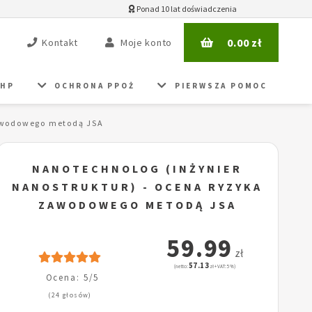
Ponad 10 lat doświadczenia
0.00
zł
Kontakt
Moje konto
BHP
OCHRONA PPOŻ
PIERWSZA POMOC
Zawodowego metodą JSA
NANOTECHNOLOG (INŻYNIER
NANOSTRUKTUR) - OCENA RYZYKA
ZAWODOWEGO METODĄ JSA
59.99
zł
57.13
(netto:
zł + VAT: 5%)
Ocena: 5/5
(24 głosów)