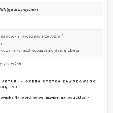
WA (gotowy wydruk)
2
 na wysokiej jakości papierze 80g/m
wa
indowanie - z możliwością demontażu grzbietu
ysyłka w 24h
RUKTUR) - OCENA RYZYKA ZAWODOWEGO
ODĄ JSA
owiska Nanotechnolog (inżynier nanostruktur)
–