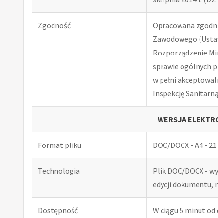
Zgodność
Opracowana zgodnie
Zawodowego (Ustawa
Rozporządzenie Minis
sprawie ogólnych p
w pełni akceptowal
Inspekcję Sanitarną
WERSJA ELEKTRO
Format pliku
DOC/DOCX - A4 - 21 
Technologia
Plik DOC/DOCX - w
edycji dokumentu, 
Dostępność
W ciągu 5 minut od