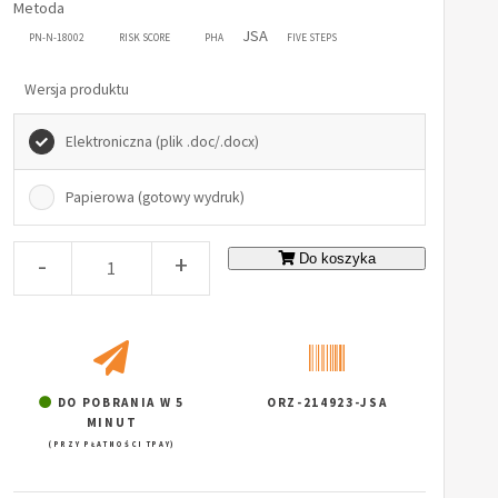
Metoda
JSA
PN-N-18002
RISK SCORE
PHA
FIVE STEPS
Wersja produktu
Elektroniczna (plik .doc/.docx)
Papierowa (gotowy wydruk)
-
+
Do koszyka
DO POBRANIA W 5
ORZ-214923-JSA
MINUT
(PRZY PŁATNOŚCI TPAY)