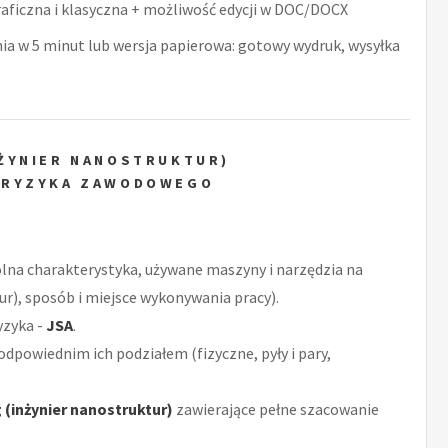
raficzna i klasyczna + możliwość edycji w DOC/DOCX
nia w 5 minut lub wersja papierowa: gotowy wydruk, wysyłka
ŻYNIER NANOSTRUKTUR)
 RYZYKA ZAWODOWEGO
ólna charakterystyka, używane maszyny i narzędzia na
r), sposób i miejsce wykonywania pracy).
yzyka -
JSA
.
odpowiednim ich podziałem (fizyczne, pyły i pary,
(inżynier nanostruktur)
zawierające pełne szacowanie