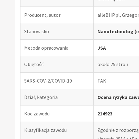
Producent, autor
alleBHP.pl, Grzego
Stanowisko
Nanotechnolog (in
Metoda opracowania
JSA
Objętość
około 25 stron
SARS-COV-2/COVID-19
TAK
Dział, kategoria
Ocena ryzyka zaw
Kod zawodu
214923
Klasyfikacja zawodu
Zgodnie z rozporząd
sierpnia 2014 r. (Dz. 