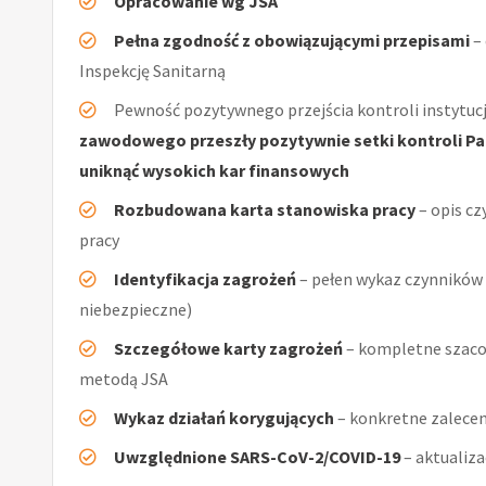
Opracowanie wg JSA
Pełna zgodność z obowiązującymi przepisami
–
Inspekcję Sanitarną
Pewność pozytywnego przejścia kontroli instytucj
zawodowego przeszły pozytywnie setki kontroli Pań
uniknąć wysokich kar finansowych
Rozbudowana karta stanowiska pracy
– opis cz
pracy
Identyfikacja zagrożeń
– pełen wykaz czynników (
niebezpieczne)
Szczegółowe karty zagrożeń
– kompletne szacow
metodą JSA
Wykaz działań korygujących
– konkretne zalecen
Uwzględnione SARS-CoV-2/COVID-19
– aktualiz