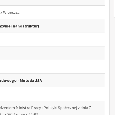
rz Wrzeszcz
żynier nanostruktur)
odowego - Metoda JSA
zeniem Ministra Pracy i Polityki Społecznej z dnia 7
U. z 2014 r. , poz. 1145)