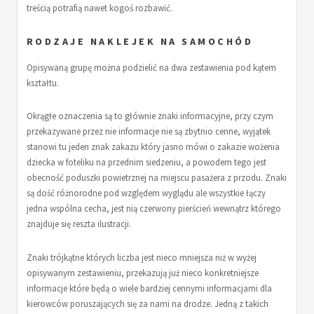
treścią potrafią nawet kogoś rozbawić.
RODZAJE NAKLEJEK NA SAMOCHÓD
Opisywaną grupę można podzielić na dwa zestawienia pod kątem
kształtu.
Okrągłe oznaczenia są to głównie znaki informacyjne, przy czym
przekazywane przez nie informacje nie są zbytnio cenne, wyjątek
stanowi tu jeden znak zakazu który jasno mówi o zakazie wożenia
dziecka w foteliku na przednim siedzeniu, a powodem tego jest
obecność poduszki powietrznej na miejscu pasażera z przodu. Znaki
są dość różnorodne pod względem wyglądu ale wszystkie łączy
jedna wspólna cecha, jest nią czerwony pierścień wewnątrz którego
znajduje się reszta ilustracji.
Znaki trójkątne których liczba jest nieco mniejsza niż w wyżej
opisywanym zestawieniu, przekazują już nieco konkretniejsze
informacje które będą o wiele bardziej cennymi informacjami dla
kierowców poruszających się za nami na drodze. Jedną z takich