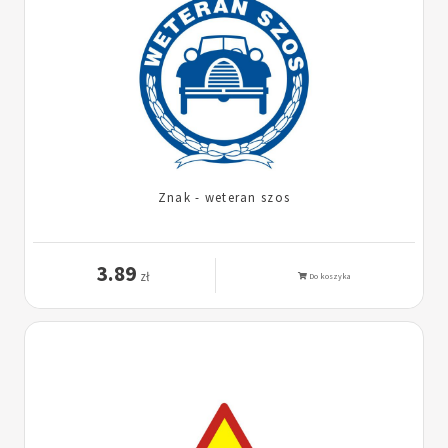
Znak - weteran szos
3.89
zł
Do koszyka