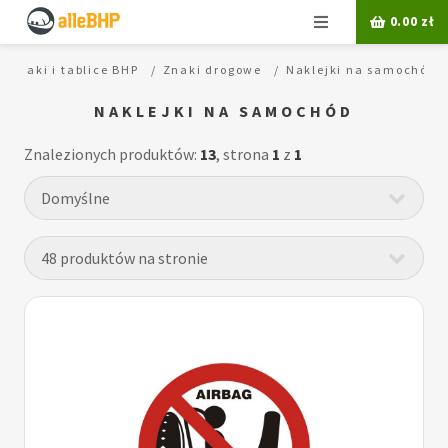
Menu
0.00
zł
Znaki i tablice BHP
Znaki drogowe
Naklejki na samochód
NAKLEJKI NA SAMOCHÓD
Znalezionych produktów:
13
, strona
1
z
1