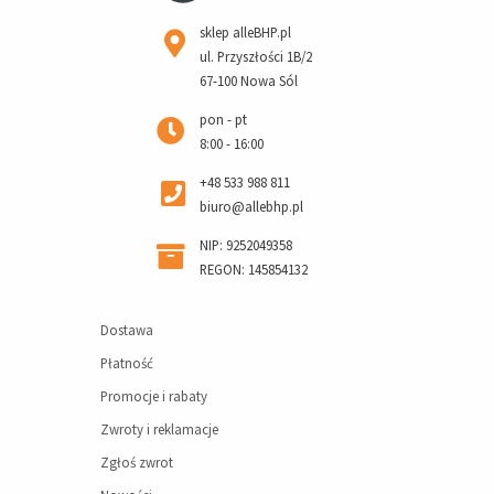
sklep alleBHP.pl
ul. Przyszłości 1B/2
67-100 Nowa Sól
pon - pt
8:00 - 16:00
+48 533 988 811
biuro@allebhp.pl
NIP: 9252049358
REGON: 145854132
Dostawa
Płatność
Promocje i rabaty
Zwroty i reklamacje
Zgłoś zwrot