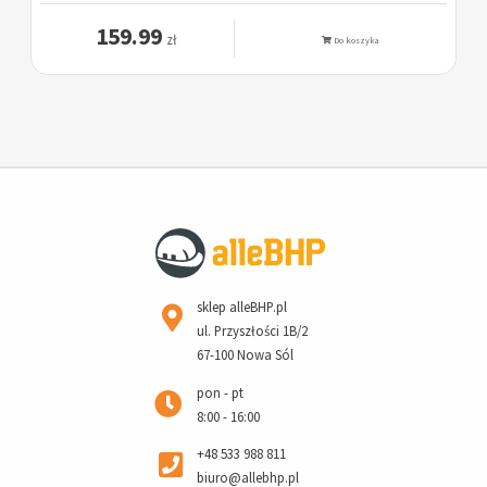
159.99
zł
Do koszyka
sklep alleBHP.pl
ul. Przyszłości 1B/2
67-100 Nowa Sól
pon - pt
8:00 - 16:00
+48 533 988 811
biuro@allebhp.pl