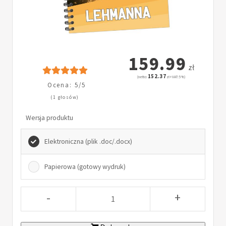
159.99
zł
152.37
(netto:
zł + VAT: 5%)
Ocena: 5/5
(1 głosów)
Wersja produktu
Elektroniczna (plik .doc/.docx)
Papierowa (gotowy wydruk)
-
+