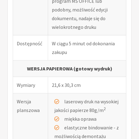
program MS OFFICE lub
podobny, możliwość edycji
dokumentu, nadaje się do
wielokrotnego druku
Dostępność
W ciągu 5 minut od dokonania
zakupu
WERSJA PAPIEROWA (gotowy wydruk)
Wymiary
21,6 x 30,3 cm
Wersja
laserowy druk na wysokiej
2
planszowa
jakości papierze 80g/m
miękka oprawa
elastyczne bindowanie - z
możliwością demontażu