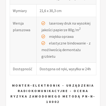
Wymiary
21,6 x 30,3 cm
Wersja
laserowy druk na wysokiej
2
planszowa
jakości papierze 80g/m
miękka oprawa
elastyczne bindowanie - z
możliwością demontażu
grzbietu
Dostępność
Dostępna od ręki, wysyłka w 24h
MONTER-ELEKTRONIK - URZĄDZENIA
RADIOKOMUNIKACYJNE - OCENA
RYZYKA ZAWODOWEGO METODĄ PN-N-
18002