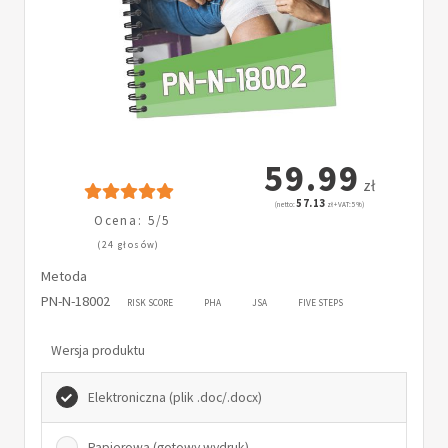
59.99
zł
57.13
(netto:
zł + VAT: 5%)
Ocena: 5/5
(24 głosów)
Metoda
PN-N-18002
RISK SCORE
PHA
JSA
FIVE STEPS
Wersja produktu
Elektroniczna (plik .doc/.docx)
Papierowa (gotowy wydruk)