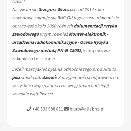
Cześć!
Nazywam się
Grzegorz Wrzeszcz
i od 2014 roku
zawodowo zajmuję się BHP. Od tego czasu udało mi się
opracować około 3000 różnych
dolumenrtacji ryzyka
zawodowego
w tym rownież
Monter-elektronik -
urządzenia radiokomunikacyjne - Ocena Ryzyka
Zawodowego metodą PN-N-18002
, którą możesz
zakupić na tej stronie.
Jeżeli masz jakieś pytania odnośnie tego produktu to
pisz
śmiało lub
dzwoń
! Z przyjemnością odpowiem na
wszystkie twoje pytania i rozwieję (mam nadzieję)
wszelkie wątpliwości.
+48 533 988 811
biuro@allebhp.pl