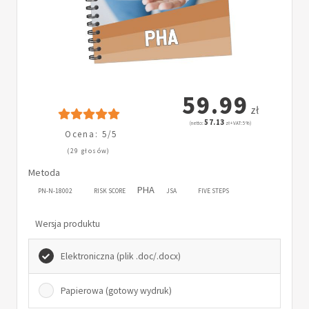
59.99
zł
57.13
(netto:
zł + VAT: 5%)
Ocena: 5/5
(29 głosów)
Metoda
PHA
PN-N-18002
RISK SCORE
JSA
FIVE STEPS
Wersja produktu
Elektroniczna (plik .doc/.docx)
Papierowa (gotowy wydruk)