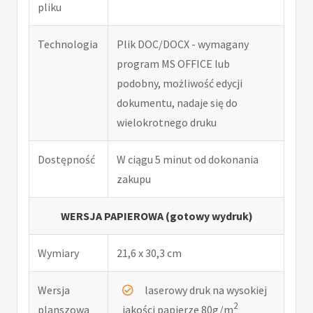
pliku
Technologia
Plik DOC/DOCX - wymagany
program MS OFFICE lub
podobny, możliwość edycji
dokumentu, nadaje się do
wielokrotnego druku
Dostępność
W ciągu 5 minut od dokonania
zakupu
WERSJA PAPIEROWA (gotowy wydruk)
Wymiary
21,6 x 30,3 cm
Wersja
laserowy druk na wysokiej
2
planszowa
jakości papierze 80g/m