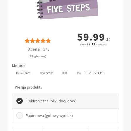
59.99
zł
57.13
(netto:
zł + VAT: 5%)
Ocena: 5/5
(23 głosów)
Metoda
FIVE STEPS
PN-N-18002
RISK SCORE
PHA
JSA
Wersja produktu
Elektroniczna (plik .doc/.docx)
Papierowa (gotowy wydruk)