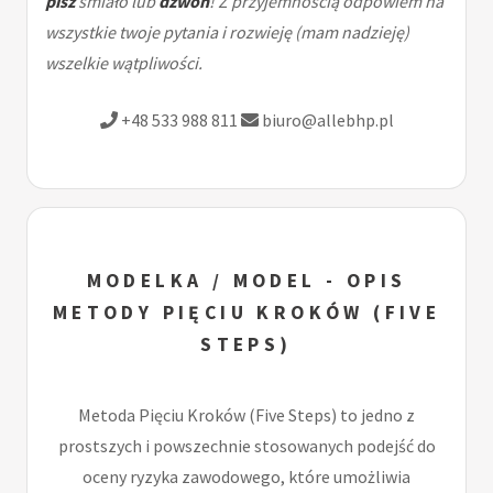
pisz
śmiało lub
dzwoń
! Z przyjemnością odpowiem na
wszystkie twoje pytania i rozwieję (mam nadzieję)
wszelkie wątpliwości.
+48 533 988 811
biuro@allebhp.pl
MODELKA / MODEL - OPIS
METODY PIĘCIU KROKÓW (FIVE
STEPS)
Metoda Pięciu Kroków (Five Steps) to jedno z
prostszych i powszechnie stosowanych podejść do
oceny ryzyka zawodowego, które umożliwia