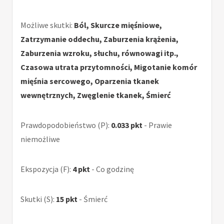
Możliwe skutki:
Ból, Skurcze mięśniowe,
Zatrzymanie oddechu, Zaburzenia krążenia,
Zaburzenia wzroku, słuchu, równowagi itp.,
Czasowa utrata przytomności, Migotanie komór
mięśnia sercowego, Oparzenia tkanek
wewnętrznych, Zwęglenie tkanek, Śmierć
Prawdopodobieństwo (P):
0.033 pkt
- Prawie
niemożliwe
Ekspozycja (F):
4 pkt
- Co godzinę
Skutki (S):
15 pkt
- Śmierć