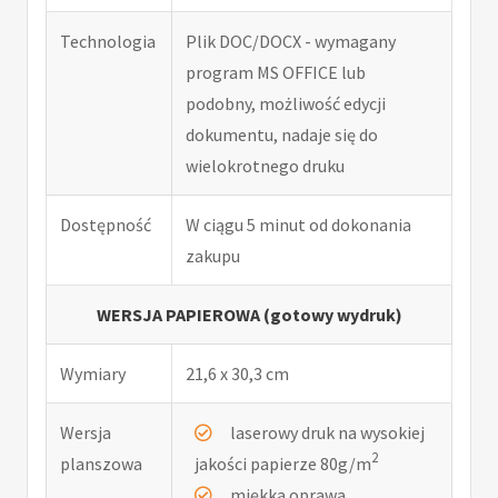
Technologia
Plik DOC/DOCX - wymagany
program MS OFFICE lub
podobny, możliwość edycji
dokumentu, nadaje się do
wielokrotnego druku
Dostępność
W ciągu 5 minut od dokonania
zakupu
WERSJA PAPIEROWA (gotowy wydruk)
Wymiary
21,6 x 30,3 cm
Wersja
laserowy druk na wysokiej
2
planszowa
jakości papierze 80g/m
miękka oprawa