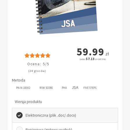
59.99
zł
57.13
(netto:
zł + VAT: 5%)
Ocena: 5/5
(24 głosów)
Metoda
JSA
PN-N-18002
RISK SCORE
PHA
FIVE STEPS
Wersja produktu
Elektroniczna (plik .doc/.docx)
Papierowa (gotowy wydruk)