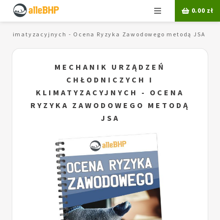
Menu
0.00
zł
 i klimatyzacyjnych - Ocena Ryzyka Zawodowego metodą JSA
MECHANIK URZĄDZEŃ
CHŁODNICZYCH I
KLIMATYZACYJNYCH - OCENA
RYZYKA ZAWODOWEGO METODĄ
JSA