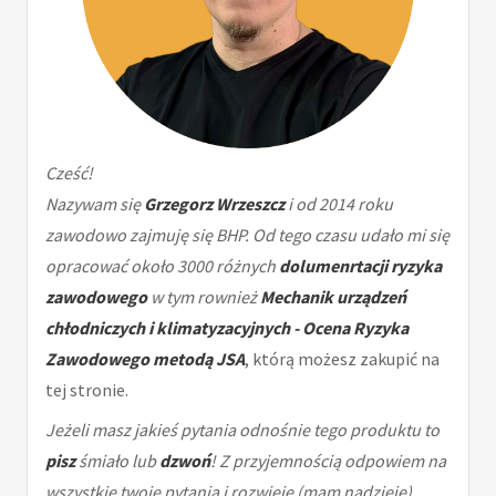
Cześć!
Nazywam się
Grzegorz Wrzeszcz
i od 2014 roku
zawodowo zajmuję się BHP. Od tego czasu udało mi się
opracować około 3000 różnych
dolumenrtacji ryzyka
zawodowego
w tym rownież
Mechanik urządzeń
chłodniczych i klimatyzacyjnych - Ocena Ryzyka
Zawodowego metodą JSA
, którą możesz zakupić na
tej stronie.
Jeżeli masz jakieś pytania odnośnie tego produktu to
pisz
śmiało lub
dzwoń
! Z przyjemnością odpowiem na
wszystkie twoje pytania i rozwieję (mam nadzieję)