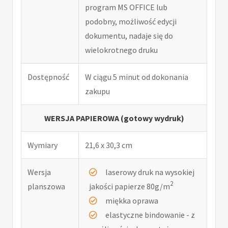
program MS OFFICE lub
podobny, możliwość edycji
dokumentu, nadaje się do
wielokrotnego druku
Dostępność
W ciągu 5 minut od dokonania
zakupu
WERSJA PAPIEROWA (gotowy wydruk)
Wymiary
21,6 x 30,3 cm
Wersja
laserowy druk na wysokiej
2
planszowa
jakości papierze 80g/m
miękka oprawa
elastyczne bindowanie - z