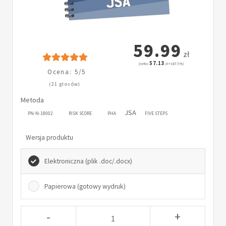
59.99
zł
57.13
(netto:
zł + VAT: 5%)
Ocena: 5/5
(21 głosów)
Metoda
JSA
PN-N-18002
RISK SCORE
PHA
FIVE STEPS
Wersja produktu
Elektroniczna (plik .doc/.docx)
Papierowa (gotowy wydruk)
-
+