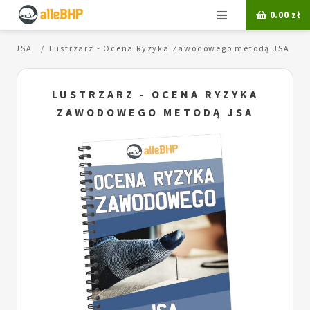
Menu
0.00
zł
oda JSA
Lustrzarz - Ocena Ryzyka Zawodowego metodą JSA
LUSTRZARZ - OCENA RYZYKA
ZAWODOWEGO METODĄ JSA