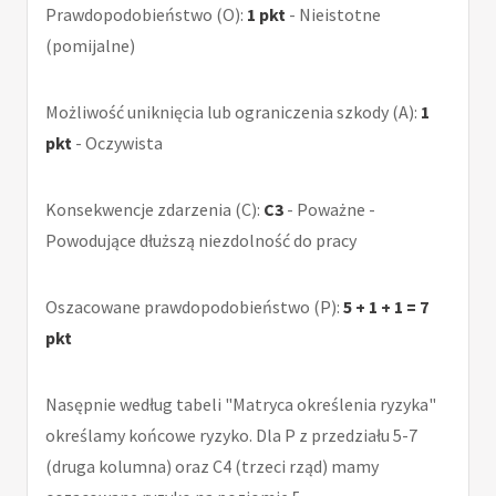
Prawdopodobieństwo (O):
1 pkt
- Nieistotne
(pomijalne)
Możliwość uniknięcia lub ograniczenia szkody (A):
1
pkt
- Oczywista
Konsekwencje zdarzenia (C):
C3
- Poważne -
Powodujące dłuższą niezdolność do pracy
Oszacowane prawdopodobieństwo (P):
5 + 1 + 1 = 7
pkt
Nasępnie według tabeli "Matryca określenia ryzyka"
określamy końcowe ryzyko. Dla P z przedziału 5-7
(druga kolumna) oraz C4 (trzeci rząd) mamy