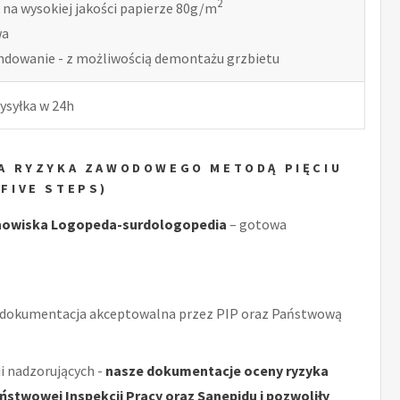
2
 na wysokiej jakości papierze 80g/m
wa
indowanie - z możliwością demontażu grzbietu
ysyłka w 24h
A RYZYKA ZAWODOWEGO METODĄ PIĘCIU
FIVE STEPS)
nowiska Logopeda-surdologopedia
– gotowa
 dokumentacja akceptowalna przez PIP oraz Państwową
i nadzorujących -
nasze dokumentacje oceny ryzyka
stwowej Inspekcji Pracy oraz Sanepidu i pozwoliły