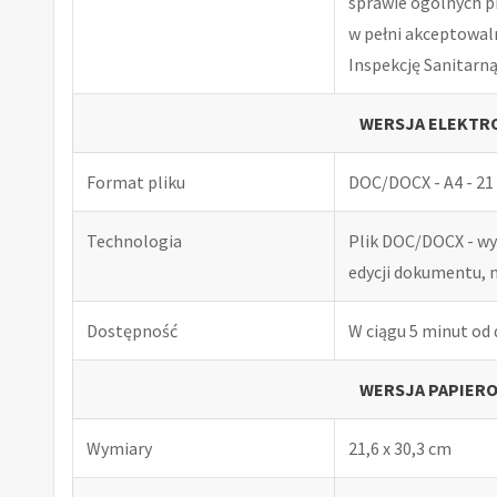
sprawie ogólnych p
w pełni akceptowal
Inspekcję Sanitarną
WERSJA ELEKTRO
Format pliku
DOC/DOCX - A4 - 21 
Technologia
Plik DOC/DOCX - w
edycji dokumentu, 
Dostępność
W ciągu 5 minut od
WERSJA PAPIERO
Wymiary
21,6 x 30,3 cm