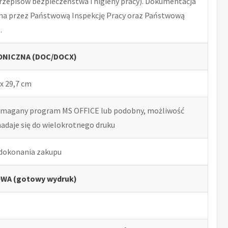
rzepisów bezpieczeństwa i higieny pracy). Dokumentacja
na przez Państwową Inspekcję Pracy oraz Państwową
.
NICZNA (DOC/DOCX)
x 29,7 cm
ymagany program MS OFFICE lub podobny, możliwość
nadaje się do wielokrotnego druku
 dokonania zakupu
WA (gotowy wydruk)