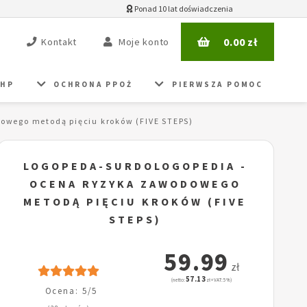
Ponad 10 lat doświadczenia
0.00
zł
Kontakt
Moje konto
BHP
OCHRONA PPOŻ
PIERWSZA POMOC
owego metodą pięciu kroków (FIVE STEPS)
LOGOPEDA-SURDOLOGOPEDIA -
OCENA RYZYKA ZAWODOWEGO
METODĄ PIĘCIU KROKÓW (FIVE
STEPS)
59.99
zł
57.13
(netto:
zł + VAT: 5%)
Ocena: 5/5