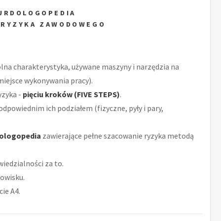
URDOLOGOPEDIA
 RYZYKA ZAWODOWEGO
ólna charakterystyka, używane maszyny i narzędzia na
miejsce wykonywania pracy).
yzyka -
pięciu kroków (FIVE STEPS)
.
odpowiednim ich podziałem (fizyczne, pyły i pary,
ologopedia
zawierające pełne szacowanie ryzyka metodą
iedzialności za to.
owisku.
ie A4.