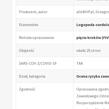
Producent, autor
alleBHP.pl, Grzego
Stanowisko
Logopeda-surdol
Metoda opracowania
pięciu kroków (FI
Objętość
około 25 stron
SARS-COV-2/COVID-19
TAK
Dział, kategoria
Ocena ryzyka zaw
Zgodność
Opracowana zgodnie
Zawodowego (Ustawa
Rozporządzenie Minis