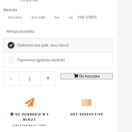
(28 głosów)
Metoda
FIVE STEPS
PN-N-18002
RISK SCORE
PHA
JSA
Wersja produktu
Elektroniczna (plik .doc/.docx)
Papierowa (gotowy wydruk)
-
+
Do koszyka
DO POBRANIA W 5
ORZ-990309-FIVE
MINUT
(PRZY PŁATNOŚCI TPAY)