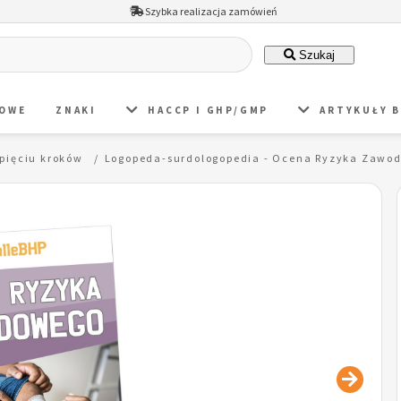
Szybka realizacja zamówień
Szukaj
DOWE
ZNAKI
HACCP I GHP/GMP
ARTYKUŁY 
pięciu kroków
Logopeda-surdologopedia - Ocena Ryzyka Zawod