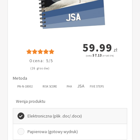
59.99
zł
57.13
(netto:
zł + VAT: 5%)
Ocena: 5/5
(26 głosów)
Metoda
JSA
PN-N-18002
RISK SCORE
PHA
FIVE STEPS
Wersja produktu
Elektroniczna (plik .doc/.docx)
Papierowa (gotowy wydruk)