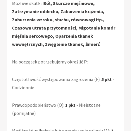
Możliwe skutki:
Ból, Skurcze mięśniowe,
Zatrzymanie oddechu, Zaburzenia krążenia,
Zaburzenia wzroku, słuchu, równowagi itp.,
Czasowa utrata przytomności, Migotanie komór
mięśnia sercowego, Oparzenia tkanek
wewnętrznych, Zwęglenie tkanek, Śmierć
Na początek potrzebujemy określić P:
Częstotliwość występowania zagrożenia (F):
5 pkt
-
Codziennie
Prawdopodobieństwo (O):
1 pkt
- Nieistotne
(pomijalne)
Możliwość uniknięcia lub ograniczenia szkody (A):
1