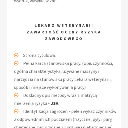
wydruk, wysyłka w 24h
LEKARZ WETERYNARII
ZAWARTOŚĆ OCENY RYZYKA
ZAWODOWEGO
Strona tytułowa.
Pełna karta stanowiska pracy: (opis czynności,
ogólna charakterystyka, używane maszyny i
narzędzia na stanowisku pracy Lekarz weterynarii,
sposób i miejsce wykonywania pracy).
Dokładny opis metody wraz z matrycą
mierzenia ryzyka -
JSA
.
Identyfikacja zagrożeń - pełen wykaz czynników
z odpowiednim ich podziałem (fizyczne, pyły i pary,
chemiczne, biologiczne, uciążliwe i niebezpieczne).