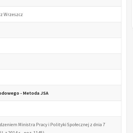
rz Wrzeszcz
odowego - Metoda JSA
zeniem Ministra Pracy i Polityki Społecznej z dnia 7
U. z 2014 r. , poz. 1145)