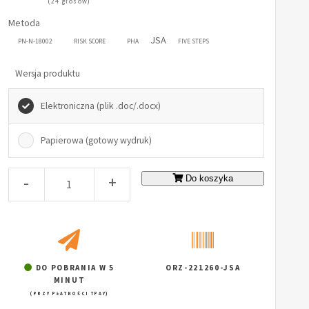
(24 głosów)
Metoda
JSA
PN-N-18002
RISK SCORE
PHA
FIVE STEPS
Wersja produktu
Elektroniczna (plik .doc/.docx)
Papierowa (gotowy wydruk)
-
+
Do koszyka
DO POBRANIA W 5
ORZ-221260-JSA
MINUT
(PRZY PŁATNOŚCI TPAY)