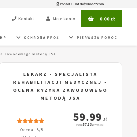
Ponad 10 lat doświadczenia
0.00
zł
Kontakt
Moje konto
BHP
OCHRONA PPOŻ
PIERWSZA POMOC
zyka Zawodowego metodą JSA
LEKARZ - SPECJALISTA
REHABILITACJI MEDYCZNEJ -
OCENA RYZYKA ZAWODOWEGO
METODĄ JSA
59.99
zł
57.13
(netto:
zł + VAT: 5%)
Ocena: 5/5