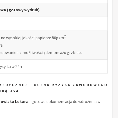
WA (gotowy wydruk)
2
 na wysokiej jakości papierze 80g/m
wa
indowanie - z możliwością demontażu grzbietu
ysyłka w 24h
I MEDYCZNEJ - OCENA RYZYKA ZAWODOWEGO
ODĄ JSA
owiska Lekarz
– gotowa dokumentacja do wdrożenia w