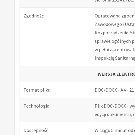
Zgodność
Opracowana zgodnie
Zawodowego (Ustawa
Rozporządzenie Minis
sprawie ogólnych p
w pełni akceptowal
Inspekcję Sanitarną
WERSJA ELEKTRO
Format pliku
DOC/DOCX - A4 - 21 
Technologia
Plik DOC/DOCX - w
edycji dokumentu, 
Dostępność
W ciągu 5 minut od