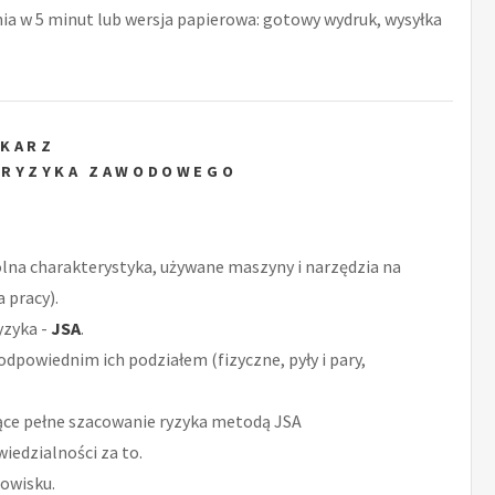
nia w 5 minut lub wersja papierowa: gotowy wydruk, wysyłka
EKARZ
 RYZYKA ZAWODOWEGO
ólna charakterystyka, używane maszyny i narzędzia na
 pracy).
yzyka -
JSA
.
odpowiednim ich podziałem (fizyczne, pyły i pary,
ące pełne szacowanie ryzyka metodą JSA
iedzialności za to.
owisku.