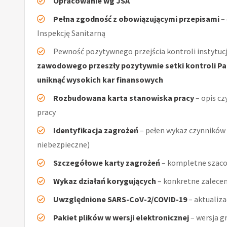
Opracowanie wg JSA
Pełna zgodność z obowiązującymi przepisami
–
Inspekcję Sanitarną
Pewność pozytywnego przejścia kontroli instytucj
zawodowego przeszły pozytywnie setki kontroli Pań
uniknąć wysokich kar finansowych
Rozbudowana karta stanowiska pracy
– opis cz
pracy
Identyfikacja zagrożeń
– pełen wykaz czynników (
niebezpieczne)
Szczegółowe karty zagrożeń
– kompletne szaco
Wykaz działań korygujących
– konkretne zalecen
Uwzględnione SARS-CoV-2/COVID-19
– aktualiz
Pakiet plików w wersji elektronicznej
– wersja g