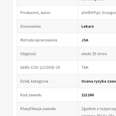
Producent, autor
alleBHP.pl, Grzego
Stanowisko
Lekarz
Metoda opracowania
JSA
Objętość
około 25 stron
SARS-COV-2/COVID-19
TAK
Dział, kategoria
Ocena ryzyka zaw
Kod zawodu
221260
Klasyfikacja zawodu
Zgodnie z rozporząd
sierpnia 2014 r. (Dz. 