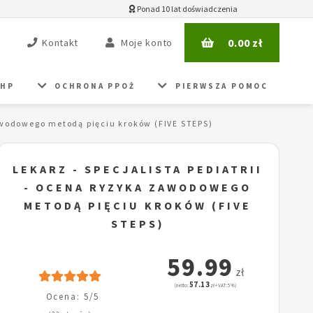
Ponad 10 lat doświadczenia
0.00
zł
Kontakt
Moje konto
BHP
OCHRONA PPOŻ
PIERWSZA POMOC
Zawodowego metodą pięciu kroków (FIVE STEPS)
LEKARZ - SPECJALISTA PEDIATRII
- OCENA RYZYKA ZAWODOWEGO
METODĄ PIĘCIU KROKÓW (FIVE
STEPS)
59.99
zł
57.13
(netto:
zł + VAT: 5%)
Ocena: 5/5