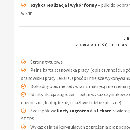
Szybka realizacja i wybór formy
– pliki do pobra
w 24h
L
ZAWARTOŚĆ OCENY
Strona tytułowa.
Pełna karta stanowiska pracy: (opis czynności, og
stanowisku pracy Lekarz, sposób i miejsce wykonywania
Dokładny opis metody wraz z matrycą mierzenia r
Identyfikacja zagrożeń - pełen wykaz czynników z 
chemiczne, biologiczne, uciążliwe i niebezpieczne).
Szczegółowe
karty zagrożeń
dla
Lekarz
zawierają
STEPS)
Wykaz działań korygujących zagrożenia oraz odpow