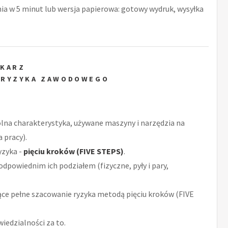
nia w 5 minut lub wersja papierowa: gotowy wydruk, wysyłka
EKARZ
 RYZYKA ZAWODOWEGO
ólna charakterystyka, używane maszyny i narzędzia na
 pracy).
yzyka -
pięciu kroków (FIVE STEPS)
.
odpowiednim ich podziałem (fizyczne, pyły i pary,
ce pełne szacowanie ryzyka metodą pięciu kroków (FIVE
iedzialności za to.