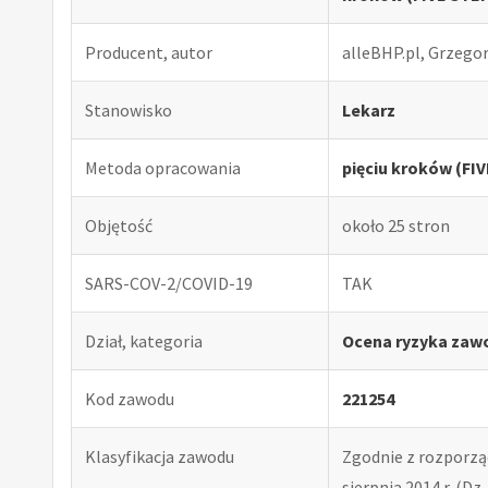
Producent, autor
alleBHP.pl, Grzego
Stanowisko
Lekarz
Metoda opracowania
pięciu kroków (FI
Objętość
około 25 stron
SARS-COV-2/COVID-19
TAK
Dział, kategoria
Ocena ryzyka zaw
Kod zawodu
221254
Klasyfikacja zawodu
Zgodnie z rozporząd
sierpnia 2014 r. (Dz. 