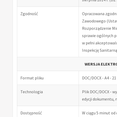
Zgodność
Opracowana zgodnie
Zawodowego (Ustawa
Rozporządzenie Minis
sprawie ogólnych p
w pełni akceptowal
Inspekcję Sanitarną
WERSJA ELEKTRO
Format pliku
DOC/DOCX - A4 - 21 
Technologia
Plik DOC/DOCX - w
edycji dokumentu, 
Dostępność
W ciągu 5 minut od