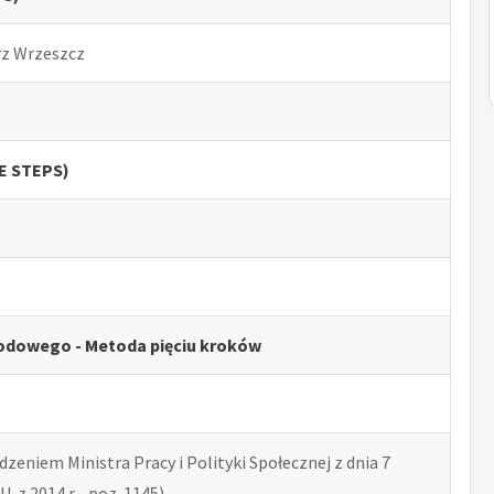
rz Wrzeszcz
VE STEPS)
odowego - Metoda pięciu kroków
zeniem Ministra Pracy i Polityki Społecznej z dnia 7
U. z 2014 r. , poz. 1145)