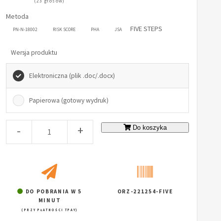
(23 głosów)
Metoda
FIVE STEPS
PN-N-18002
RISK SCORE
PHA
JSA
Wersja produktu
Elektroniczna (plik .doc/.docx)
Papierowa (gotowy wydruk)
-
+
Do koszyka
DO POBRANIA W 5
ORZ-221254-FIVE
MINUT
(PRZY PŁATNOŚCI TPAY)