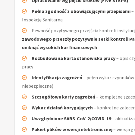
Opracowanie wg pięciu kroków (FIVE STEPS)
Pełna zgodność z obowiązującymi przepisami
–
Inspekcję Sanitarną
Pewność pozytywnego przejścia kontroli instytucj
zawodowego przeszły pozytywnie setki kontroli Pań
uniknąć wysokich kar finansowych
Rozbudowana karta stanowiska pracy
– opis cz
pracy
Identyfikacja zagrożeń
– pełen wykaz czynników (
niebezpieczne)
Szczegółowe karty zagrożeń
– kompletne szacow
Wykaz działań korygujących
– konkretne zalecen
Uwzględnione SARS-CoV-2/COVID-19
– aktualiz
Pakiet plików w wersji elektronicznej
– wersja g