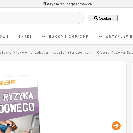
Szybka realizacja zamówień
Szukaj
DOWE
ZNAKI
HACCP I GHP/GMP
ARTYKUŁY 
pięciu kroków
Lekarz - specjalista pediatrii - Ocena Ryzyka 