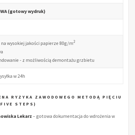
WA (gotowy wydruk)
2
 na wysokiej jakości papierze 80g/m
wa
indowanie - z możliwością demontażu grzbietu
ysyłka w 24h
OCENA RYZYKA ZAWODOWEGO METODĄ PIĘCIU
FIVE STEPS)
owiska Lekarz
– gotowa dokumentacja do wdrożenia w