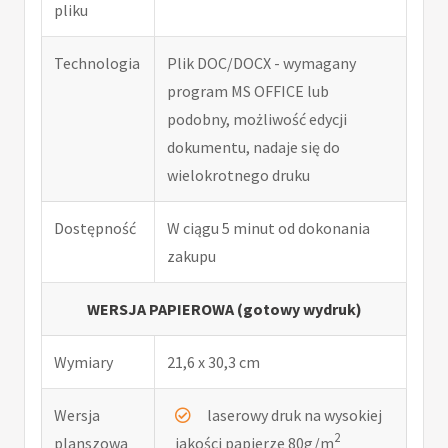
pliku
Technologia
Plik DOC/DOCX - wymagany
program MS OFFICE lub
podobny, możliwość edycji
dokumentu, nadaje się do
wielokrotnego druku
Dostępność
W ciągu 5 minut od dokonania
zakupu
WERSJA PAPIEROWA (gotowy wydruk)
Wymiary
21,6 x 30,3 cm
Wersja
laserowy druk na wysokiej
2
planszowa
jakości papierze 80g/m