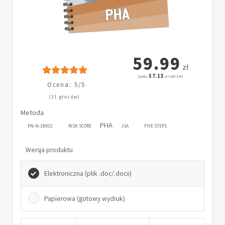
59.99
zł
57.13
(netto:
zł + VAT: 5%)
Ocena: 5/5
(31 głosów)
Metoda
PHA
PN-N-18002
RISK SCORE
JSA
FIVE STEPS
Wersja produktu
Elektroniczna (plik .doc/.docx)
Papierowa (gotowy wydruk)