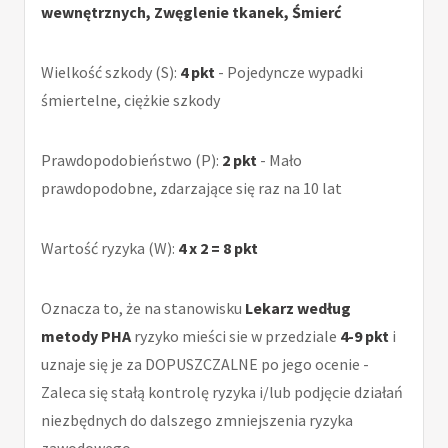
wewnętrznych, Zwęglenie tkanek, Śmierć
Wielkość szkody (S):
4 pkt
- Pojedyncze wypadki
śmiertelne, ciężkie szkody
Prawdopodobieństwo (P):
2 pkt
- Mało
prawdopodobne, zdarzające się raz na 10 lat
Wartość ryzyka (W):
4 x 2 = 8 pkt
Oznacza to, że na stanowisku
Lekarz według
metody PHA
ryzyko mieści sie w przedziale
4-9 pkt
i
uznaje się je za DOPUSZCZALNE po jego ocenie -
Zaleca się stałą kontrolę ryzyka i/lub podjęcie działań
niezbędnych do dalszego zmniejszenia ryzyka
zawodowego.