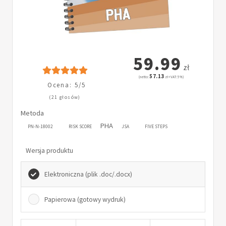
59.99
zł
57.13
(netto:
zł + VAT: 5%)
Ocena: 5/5
(21 głosów)
Metoda
PHA
PN-N-18002
RISK SCORE
JSA
FIVE STEPS
Wersja produktu
Elektroniczna (plik .doc/.docx)
Papierowa (gotowy wydruk)