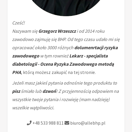
Cześć!
Nazywam się
Grzegorz Wrzeszcz
i od 2014 roku
zawodowo zajmuję się BHP. Od tego czasu udało mi się
opracować około 3000 różnych
dolumenrtacji ryzyka
zawodowego
w tym rownież
Lekarz - specjalista
diabetologii - Ocena Ryzyka Zawodowego metodą
PHA
, którą możesz zakupić na tej stronie.
Jeżeli masz jakieś pytania odnośnie tego produktu to
pisz
śmiało lub
dzwoń
! Z przyjemnością odpowiem na
wszystkie twoje pytania i rozwieję (mam nadzieję)
wszelkie wątpliwości.
+48 533 988 811
biuro@allebhp.pl