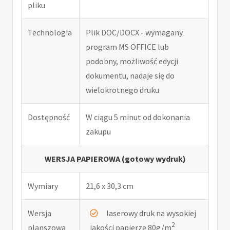
pliku
Technologia
Plik DOC/DOCX - wymagany
program MS OFFICE lub
podobny, możliwość edycji
dokumentu, nadaje się do
wielokrotnego druku
Dostępność
W ciągu 5 minut od dokonania
zakupu
WERSJA PAPIEROWA (gotowy wydruk)
Wymiary
21,6 x 30,3 cm
Wersja
laserowy druk na wysokiej
2
planszowa
jakości papierze 80g/m