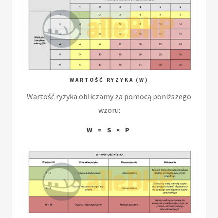
WARTOŚĆ RYZYKA (W)
Wartość ryzyka obliczamy za pomocą poniższego
wzoru:
W = S × P