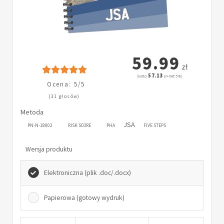
59.99
zł
57.13
(netto:
zł + VAT: 5%)
Ocena: 5/5
(31 głosów)
Metoda
JSA
PN-N-18002
RISK SCORE
PHA
FIVE STEPS
Wersja produktu
Elektroniczna (plik .doc/.docx)
Papierowa (gotowy wydruk)