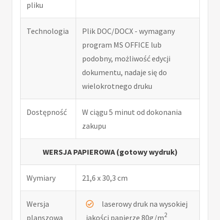
pliku
Technologia
Plik DOC/DOCX - wymagany
program MS OFFICE lub
podobny, możliwość edycji
dokumentu, nadaje się do
wielokrotnego druku
Dostępność
W ciągu 5 minut od dokonania
zakupu
WERSJA PAPIEROWA (gotowy wydruk)
Wymiary
21,6 x 30,3 cm
Wersja
laserowy druk na wysokiej
2
planszowa
jakości papierze 80g/m