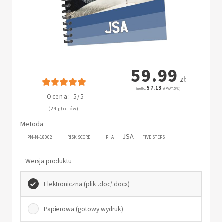
59.99
zł
57.13
(netto:
zł + VAT: 5%)
Ocena: 5/5
(24 głosów)
Metoda
JSA
PN-N-18002
RISK SCORE
PHA
FIVE STEPS
Wersja produktu
Elektroniczna (plik .doc/.docx)
Papierowa (gotowy wydruk)