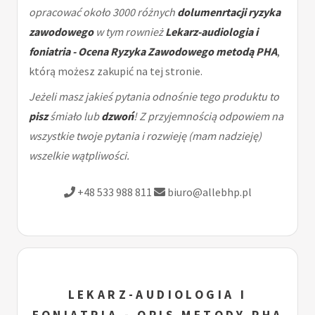
opracować około 3000 różnych
dolumenrtacji ryzyka
zawodowego
w tym rownież
Lekarz-audiologia i
foniatria - Ocena Ryzyka Zawodowego metodą PHA
,
którą możesz zakupić na tej stronie.
Jeżeli masz jakieś pytania odnośnie tego produktu to
pisz
śmiało lub
dzwoń
! Z przyjemnością odpowiem na
wszystkie twoje pytania i rozwieję (mam nadzieję)
wszelkie wątpliwości.
+48 533 988 811
biuro@allebhp.pl
LEKARZ-AUDIOLOGIA I
FONIATRIA - OPIS METODY PHA