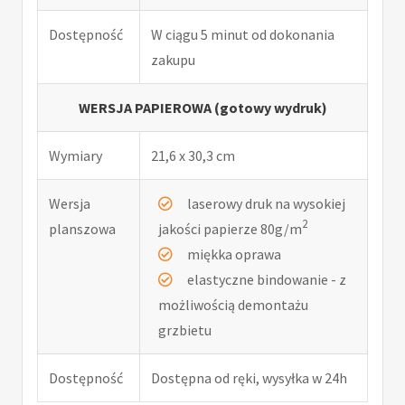
Dostępność
W ciągu 5 minut od dokonania
zakupu
WERSJA PAPIEROWA (gotowy wydruk)
Wymiary
21,6 x 30,3 cm
Wersja
laserowy druk na wysokiej
2
planszowa
jakości papierze 80g/m
miękka oprawa
elastyczne bindowanie - z
możliwością demontażu
grzbietu
Dostępność
Dostępna od ręki, wysyłka w 24h