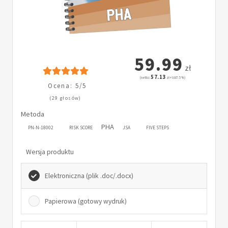
59.99
zł
57.13
(netto:
zł + VAT: 5%)
Ocena: 5/5
(29 głosów)
Metoda
PHA
PN-N-18002
RISK SCORE
JSA
FIVE STEPS
Wersja produktu
Elektroniczna (plik .doc/.docx)
Papierowa (gotowy wydruk)