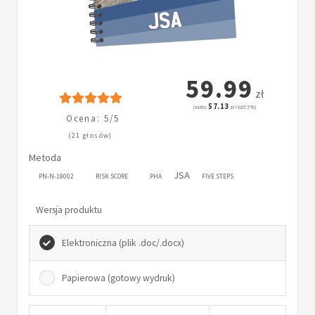
59.99
zł
57.13
(netto:
zł + VAT: 5%)
Ocena: 5/5
(21 głosów)
Metoda
JSA
PN-N-18002
RISK SCORE
PHA
FIVE STEPS
Wersja produktu
Elektroniczna (plik .doc/.docx)
Papierowa (gotowy wydruk)