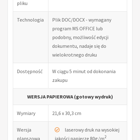
pliku
Technologia
Plik DOC/DOCX - wymagany
program MS OFFICE lub
podobny, możliwość edycji
dokumentu, nadaje się do
wielokrotnego druku
Dostępność
W ciągu 5 minut od dokonania
zakupu
WERSJA PAPIEROWA (gotowy wydruk)
Wymiary
21,6 x 30,3 cm
Wersja
laserowy druk na wysokiej
2
planszowa
jakości papierze 80g/m