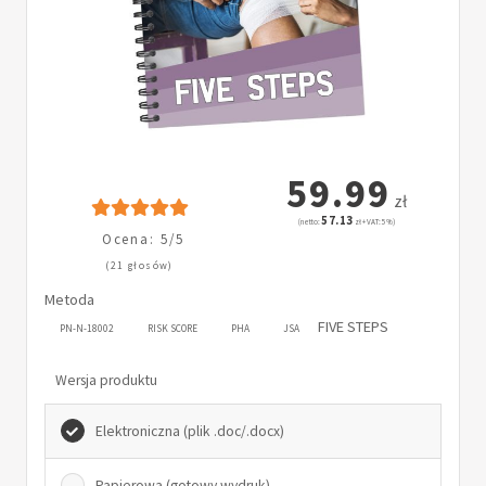
59.99
zł
57.13
(netto:
zł + VAT: 5%)
Ocena: 5/5
(21 głosów)
Metoda
FIVE STEPS
PN-N-18002
RISK SCORE
PHA
JSA
Wersja produktu
Elektroniczna (plik .doc/.docx)
Papierowa (gotowy wydruk)