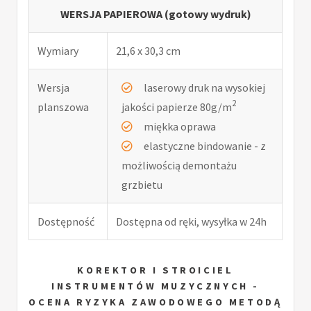
WERSJA PAPIEROWA (gotowy wydruk)
Wymiary
21,6 x 30,3 cm
Wersja
laserowy druk na wysokiej
2
planszowa
jakości papierze 80g/m
miękka oprawa
elastyczne bindowanie - z
możliwością demontażu
grzbietu
Dostępność
Dostępna od ręki, wysyłka w 24h
KOREKTOR I STROICIEL
INSTRUMENTÓW MUZYCZNYCH -
OCENA RYZYKA ZAWODOWEGO METODĄ