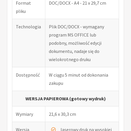
Format
DOC/DOCX - A4 - 21 x 29,7 cm
pliku
Technologia
Plik DOC/DOCX - wymagany
program MS OFFICE lub
podobny, możliwość edycji
dokumentu, nadaje się do
wielokrotnego druku
Dostępność
W ciągu 5 minut od dokonania
zakupu
WERSJA PAPIEROWA (gotowy wydruk)
Wymiary
21,6 x 30,3 cm
Wersja
laserowy druk na wysokiej