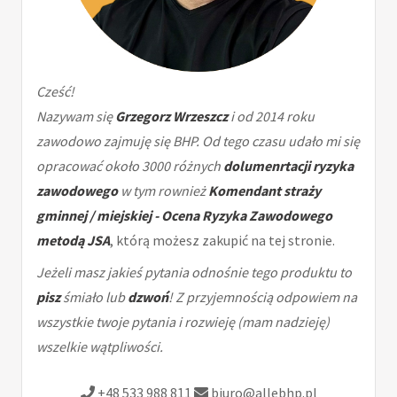
Cześć!
Nazywam się
Grzegorz Wrzeszcz
i od 2014 roku
zawodowo zajmuję się BHP. Od tego czasu udało mi się
opracować około 3000 różnych
dolumenrtacji ryzyka
zawodowego
w tym rownież
Komendant straży
gminnej / miejskiej - Ocena Ryzyka Zawodowego
metodą JSA
, którą możesz zakupić na tej stronie.
Jeżeli masz jakieś pytania odnośnie tego produktu to
pisz
śmiało lub
dzwoń
! Z przyjemnością odpowiem na
wszystkie twoje pytania i rozwieję (mam nadzieję)
wszelkie wątpliwości.
+48 533 988 811
biuro@allebhp.pl