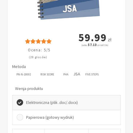
59.99
zł
57.13
(netto:
zł + VAT: 5%)
Ocena: 5/5
(29 głosów)
Metoda
JSA
PN-N-18002
RISK SCORE
PHA
FIVE STEPS
Wersja produktu
Elektroniczna (plik .doc/.docx)
Papierowa (gotowy wydruk)