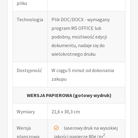
pliku
Technologia
Plik DOC/DOCX - wymagany
program MS OFFICE lub
podobny, możliwość edycji
dokumentu, nadaje się do
wielokrotnego druku
Dostępność
W ciągu 5 minut od dokonania
zakupu
WERSJA PAPIEROWA (gotowy wydruk)
Wymiary
21,6 x 30,3 cm
Wersja
laserowy druk na wysokiej
2
planszowa
jakości papierze 80g/m