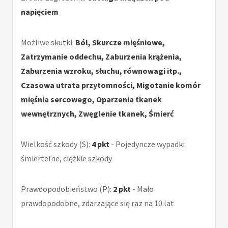
napięciem
Możliwe skutki:
Ból, Skurcze mięśniowe,
Zatrzymanie oddechu, Zaburzenia krążenia,
Zaburzenia wzroku, słuchu, równowagi itp.,
Czasowa utrata przytomności, Migotanie komór
mięśnia sercowego, Oparzenia tkanek
wewnętrznych, Zwęglenie tkanek, Śmierć
Wielkość szkody (S):
4 pkt
- Pojedyncze wypadki
śmiertelne, ciężkie szkody
Prawdopodobieństwo (P):
2 pkt
- Mało
prawdopodobne, zdarzające się raz na 10 lat