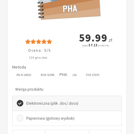
59.99
zł
57.13
(netto:
zł + VAT: 5%)
Ocena: 5/5
(24 głosów)
Metoda
PHA
PN-N-18002
RISK SCORE
JSA
FIVE STEPS
Wersja produktu
Elektroniczna (plik .doc/.docx)
Papierowa (gotowy wydruk)