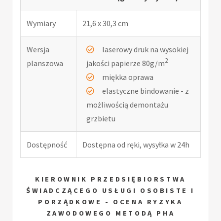
Wymiary
21,6 x 30,3 cm
Wersja
laserowy druk na wysokiej
2
planszowa
jakości papierze 80g/m
miękka oprawa
elastyczne bindowanie - z
możliwością demontażu
grzbietu
Dostępność
Dostępna od ręki, wysyłka w 24h
KIEROWNIK PRZEDSIĘBIORSTWA
ŚWIADCZĄCEGO USŁUGI OSOBISTE I
PORZĄDKOWE - OCENA RYZYKA
ZAWODOWEGO METODĄ PHA