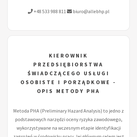
+48 533 988 811
biuro@allebhp.pl
KIEROWNIK
PRZEDSIĘBIORSTWA
ŚWIADCZĄCEGO USŁUGI
OSOBISTE I PORZĄDKOWE -
OPIS METODY PHA
Metoda PHA (Preliminary Hazard Analysis) to jedno z
podstawowych narzędzi oceny ryzyka zawodowego,
wykorzystywane na wczesnym etapie identyfikacji
zagrożeń w środowisku pracy. Jej głównym celem jest