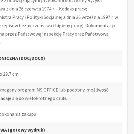
 z obowiązującymi przepisami dot. Oceny Ryzyka
 z dnia 26 czerwca 1974 r. – Kodeks pracy;
tra Pracy i Polityki Socjalnej z dnia 26 września 1997 r. w
rzepisów bezpieczeństwa i higieny pracy). Dokumentacja
na przez Państwową Inspekcję Pracy oraz Państwową
.
NICZNA (DOC/DOCX)
x 29,7 cm
ymagany program MS OFFICE lub podobny, możliwość
nadaje się do wielokrotnego druku
 dokonania zakupu
WA (gotowy wydruk)