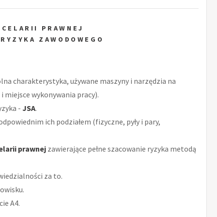
NCELARII PRAWNEJ
 RYZYKA ZAWODOWEGO
ólna charakterystyka, używane maszyny i narzędzia na
 i miejsce wykonywania pracy).
yzyka -
JSA
.
odpowiednim ich podziałem (fizyczne, pyły i pary,
larii prawnej
zawierające pełne szacowanie ryzyka metodą
iedzialności za to.
owisku.
ie A4.