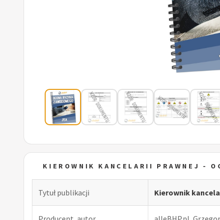
KIEROWNIK KANCELARII PRAWNEJ - 
Tytuł publikacji
Kierownik kancel
Producent, autor
alleBHP.pl, Grzego