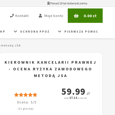
Ponad 10 lat doświadczenia
0.00
zł
Kontakt
Moje konto
BHP
OCHRONA PPOŻ
PIERWSZA POMOC
o metodą JSA
KIEROWNIK KANCELARII PRAWNEJ
- OCENA RYZYKA ZAWODOWEGO
METODĄ JSA
59.99
zł
57.13
(netto:
zł + VAT: 5%)
Ocena: 5/5
(31 głosów)