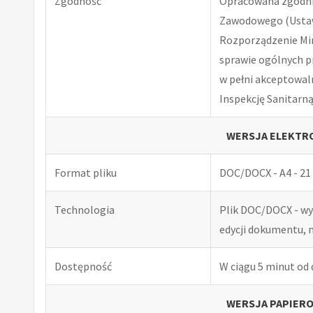
Zgodność
Opracowana zgodnie
Zawodowego (Ustawa
Rozporządzenie Minis
sprawie ogólnych p
w pełni akceptowal
Inspekcję Sanitarną
WERSJA ELEKTRO
Format pliku
DOC/DOCX - A4 - 21 
Technologia
Plik DOC/DOCX - w
edycji dokumentu, 
Dostępność
W ciągu 5 minut od
WERSJA PAPIERO