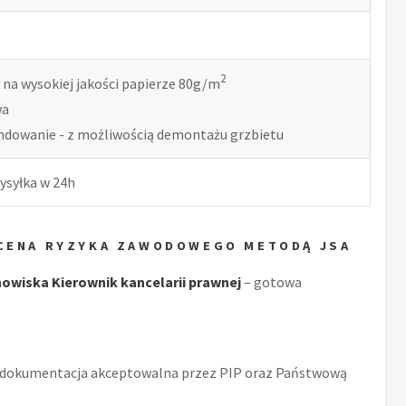
2
 na wysokiej jakości papierze 80g/m
wa
indowanie - z możliwością demontażu grzbietu
ysyłka w 24h
OCENA RYZYKA ZAWODOWEGO METODĄ JSA
wiska Kierownik kancelarii prawnej
– gotowa
 dokumentacja akceptowalna przez PIP oraz Państwową