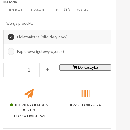
Metoda
JSA
PN-N-18002
RISK SCORE
PHA
FIVE STEPS
Wersja produktu
Elektroniczna (plik .doc/.docx)
Papierowa (gotowy wydruk)
-
+
Do koszyka
DO POBRANIA W 5
ORZ-134905-JSA
MINUT
(PRZY PŁATNOŚCI TPAY)