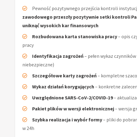
Pewność pozytywnego przejścia kontroli instytucj
zawodowego przeszły pozytywnie setki kontroli Pań
uniknąć wysokich kar finansowych
Rozbudowana karta stanowiska pracy
– opis cz
pracy
Identyfikacja zagrożeń
– pełen wykaz czynników (
niebezpieczne)
Szczegółowe karty zagrożeń
– kompletne szaco
Wykaz działań korygujących
– konkretne zalecen
Uwzględnione SARS-CoV-2/COVID-19
– aktualiz
Pakiet plików w wersji elektronicznej
– wersja g
Szybka realizacja i wybór formy
– pliki do pobra
w 24h