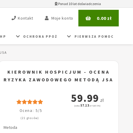
Ponad 10 lat doświadczenia
0.00
zł
Kontakt
Moje konto
BHP
OCHRONA PPOŻ
PIERWSZA POMOC
 JSA
KIEROWNIK HOSPICJUM - OCENA
RYZYKA ZAWODOWEGO METODĄ JSA
59.99
zł
57.13
(netto:
zł + VAT: 5%)
Ocena: 5/5
(21 głosów)
Metoda