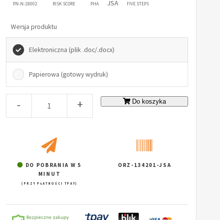
JSA
PN-N-18002
RISK SCORE
PHA
FIVE STEPS
Wersja produktu
Elektroniczna (plik .doc/.docx)
Papierowa (gotowy wydruk)
-
+
Do koszyka
DO POBRANIA W 5
ORZ-134201-JSA
MINUT
(PRZY PŁATNOŚCI TPAY)