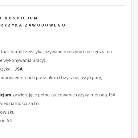
K HOSPICJUM
 RYZYKA ZAWODOWEGO
ólna charakterystyka, używane maszyny i narzędzia na
ce wykonywania pracy).
yzyka -
JSA
.
odpowiednim ich podziałem (fizyczne, pyły i pary,
icjum
zawierające pełne szacowanie ryzyka metodą JSA
iedzialności za to.
owisku.
ie A4.