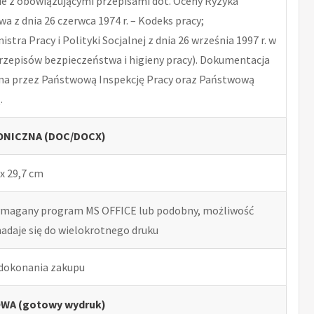
 z obowiązującymi przepisami dot. Oceny Ryzyka
 z dnia 26 czerwca 1974 r. – Kodeks pracy;
tra Pracy i Polityki Socjalnej z dnia 26 września 1997 r. w
rzepisów bezpieczeństwa i higieny pracy). Dokumentacja
na przez Państwową Inspekcję Pracy oraz Państwową
.
NICZNA (DOC/DOCX)
x 29,7 cm
ymagany program MS OFFICE lub podobny, możliwość
nadaje się do wielokrotnego druku
 dokonania zakupu
WA (gotowy wydruk)