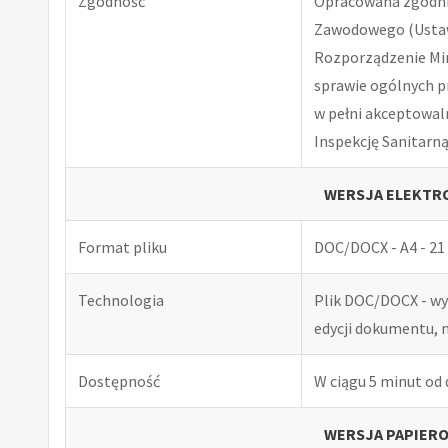
Zgodność
Opracowana zgodnie
Zawodowego (Ustawa
Rozporządzenie Minis
sprawie ogólnych p
w pełni akceptowal
Inspekcję Sanitarną
WERSJA ELEKTRO
Format pliku
DOC/DOCX - A4 - 21 
Technologia
Plik DOC/DOCX - w
edycji dokumentu, 
Dostępność
W ciągu 5 minut od
WERSJA PAPIERO