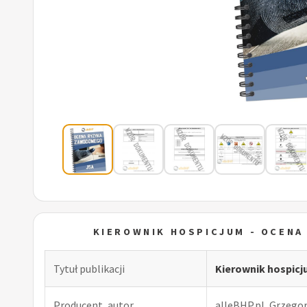
KIEROWNIK HOSPICJUM - OCEN
Tytuł publikacji
Kierownik hospic
Producent, autor
alleBHP.pl, Grzego