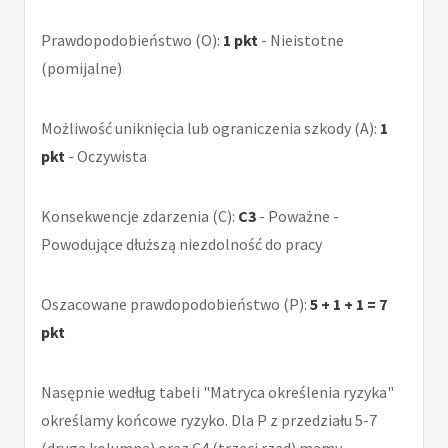
Prawdopodobieństwo (O):
1 pkt
- Nieistotne
(pomijalne)
Możliwość uniknięcia lub ograniczenia szkody (A):
1
pkt
- Oczywista
Konsekwencje zdarzenia (C):
C3
- Poważne -
Powodujące dłuższą niezdolność do pracy
Oszacowane prawdopodobieństwo (P):
5 + 1 + 1 = 7
pkt
Nasępnie według tabeli "Matryca określenia ryzyka"
określamy końcowe ryzyko. Dla P z przedziału 5-7