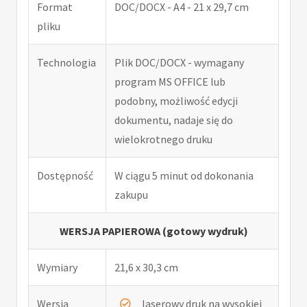
Format
DOC/DOCX - A4 - 21 x 29,7 cm
pliku
Technologia
Plik DOC/DOCX - wymagany
program MS OFFICE lub
podobny, możliwość edycji
dokumentu, nadaje się do
wielokrotnego druku
Dostępność
W ciągu 5 minut od dokonania
zakupu
WERSJA PAPIEROWA (gotowy wydruk)
Wymiary
21,6 x 30,3 cm
Wersja
laserowy druk na wysokiej