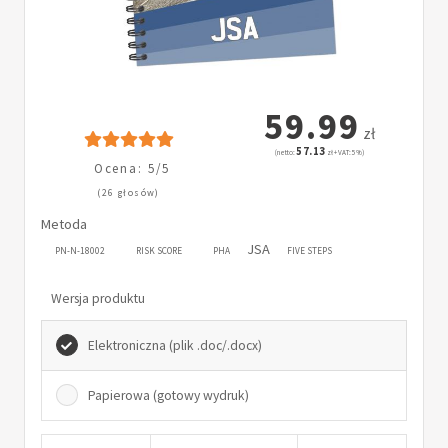
59.99
zł
57.13
(netto:
zł + VAT: 5%)
Ocena: 5/5
(26 głosów)
Metoda
JSA
PN-N-18002
RISK SCORE
PHA
FIVE STEPS
Wersja produktu
Elektroniczna (plik .doc/.docx)
Papierowa (gotowy wydruk)