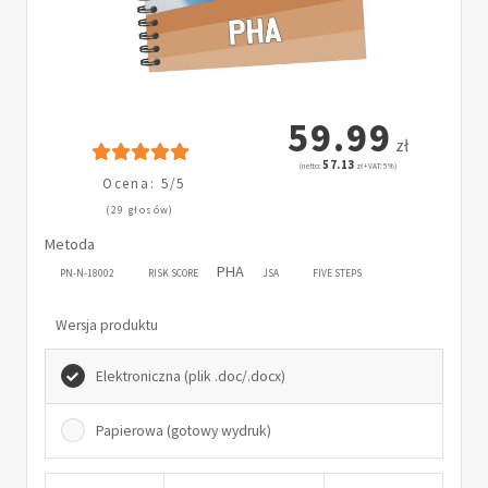
59.99
zł
57.13
(netto:
zł + VAT: 5%)
Ocena: 5/5
(29 głosów)
Metoda
PHA
PN-N-18002
RISK SCORE
JSA
FIVE STEPS
Wersja produktu
Elektroniczna (plik .doc/.docx)
Papierowa (gotowy wydruk)