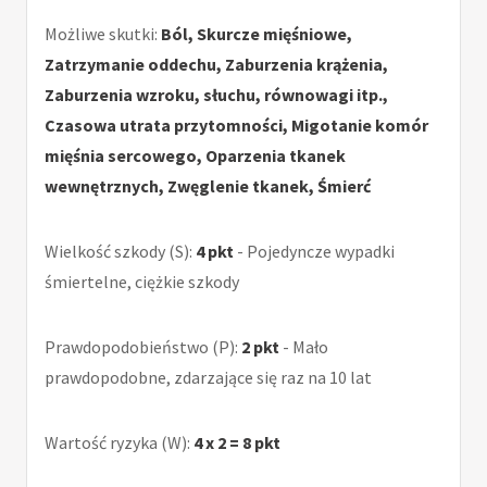
Możliwe skutki:
Ból, Skurcze mięśniowe,
Zatrzymanie oddechu, Zaburzenia krążenia,
Zaburzenia wzroku, słuchu, równowagi itp.,
Czasowa utrata przytomności, Migotanie komór
mięśnia sercowego, Oparzenia tkanek
wewnętrznych, Zwęglenie tkanek, Śmierć
Wielkość szkody (S):
4 pkt
- Pojedyncze wypadki
śmiertelne, ciężkie szkody
Prawdopodobieństwo (P):
2 pkt
- Mało
prawdopodobne, zdarzające się raz na 10 lat
Wartość ryzyka (W):
4 x 2 = 8 pkt