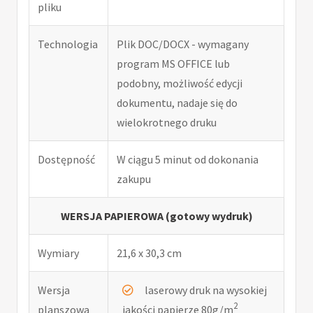
pliku
Technologia
Plik DOC/DOCX - wymagany
program MS OFFICE lub
podobny, możliwość edycji
dokumentu, nadaje się do
wielokrotnego druku
Dostępność
W ciągu 5 minut od dokonania
zakupu
WERSJA PAPIEROWA (gotowy wydruk)
Wymiary
21,6 x 30,3 cm
Wersja
laserowy druk na wysokiej
2
planszowa
jakości papierze 80g/m