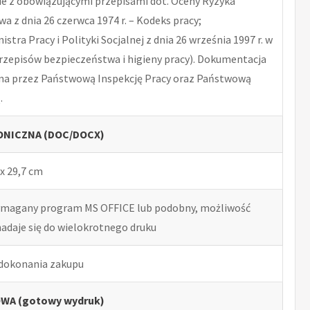
 z obowiązującymi przepisami dot. Oceny Ryzyka
 z dnia 26 czerwca 1974 r. – Kodeks pracy;
tra Pracy i Polityki Socjalnej z dnia 26 września 1997 r. w
rzepisów bezpieczeństwa i higieny pracy). Dokumentacja
na przez Państwową Inspekcję Pracy oraz Państwową
.
NICZNA (DOC/DOCX)
x 29,7 cm
ymagany program MS OFFICE lub podobny, możliwość
nadaje się do wielokrotnego druku
 dokonania zakupu
WA (gotowy wydruk)