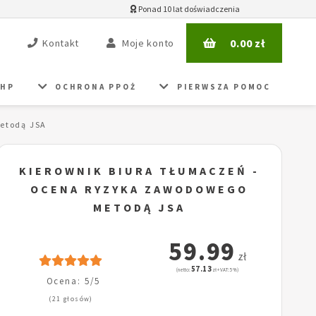
Ponad 10 lat doświadczenia
0.00
zł
Kontakt
Moje konto
BHP
OCHRONA PPOŻ
PIERWSZA POMOC
etodą JSA
KIEROWNIK BIURA TŁUMACZEŃ -
OCENA RYZYKA ZAWODOWEGO
METODĄ JSA
59.99
zł
57.13
(netto:
zł + VAT: 5%)
Ocena: 5/5
(21 głosów)