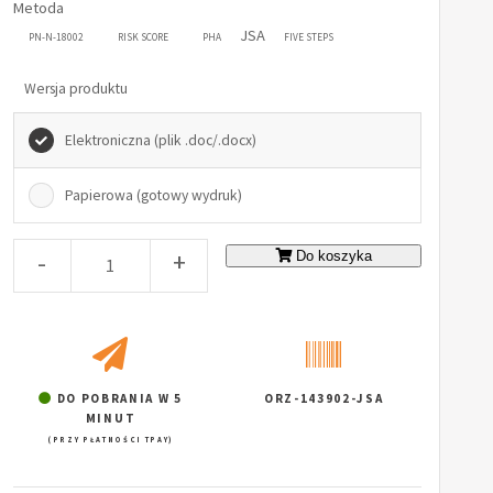
Metoda
JSA
PN-N-18002
RISK SCORE
PHA
FIVE STEPS
Wersja produktu
Elektroniczna (plik .doc/.docx)
Papierowa (gotowy wydruk)
-
+
Do koszyka
DO POBRANIA W 5
ORZ-143902-JSA
MINUT
(PRZY PŁATNOŚCI TPAY)