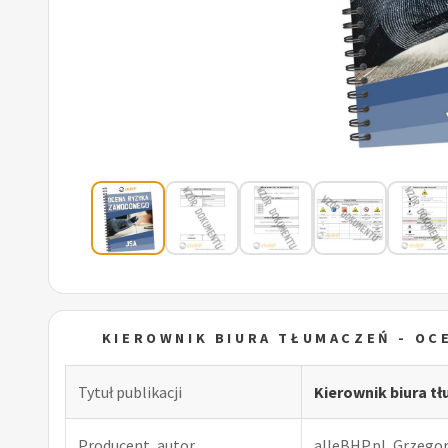
KIEROWNIK BIURA TŁUMACZEŃ - O
Tytuł publikacji
Kierownik biura 
Producent, autor
alleBHP.pl, Grzego