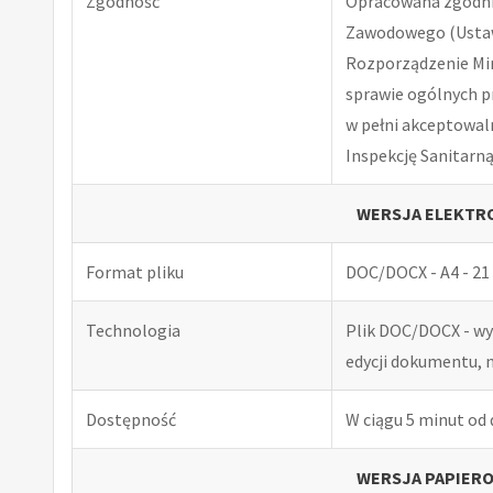
Zgodność
Opracowana zgodnie
Zawodowego (Ustawa
Rozporządzenie Minis
sprawie ogólnych p
w pełni akceptowal
Inspekcję Sanitarną
WERSJA ELEKTRO
Format pliku
DOC/DOCX - A4 - 21 
Technologia
Plik DOC/DOCX - w
edycji dokumentu, 
Dostępność
W ciągu 5 minut od
WERSJA PAPIERO