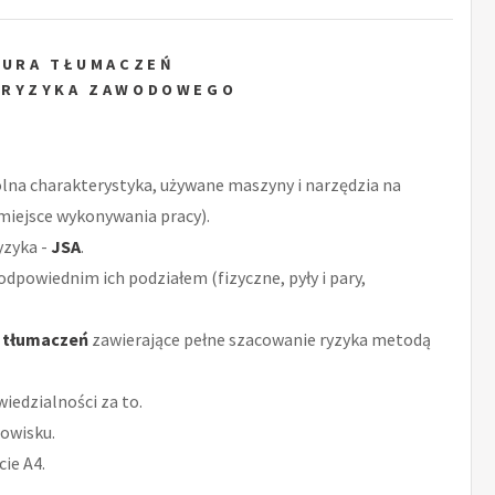
IURA TŁUMACZEŃ
 RYZYKA ZAWODOWEGO
ólna charakterystyka, używane maszyny i narzędzia na
miejsce wykonywania pracy).
yzyka -
JSA
.
odpowiednim ich podziałem (fizyczne, pyły i pary,
a tłumaczeń
zawierające pełne szacowanie ryzyka metodą
iedzialności za to.
owisku.
ie A4.