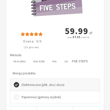
59.99
zł
57.13
(netto:
zł + VAT: 5%)
Ocena: 5/5
(23 głosów)
Metoda
FIVE STEPS
PN-N-18002
RISK SCORE
PHA
JSA
Wersja produktu
Elektroniczna (plik .doc/.docx)
Papierowa (gotowy wydruk)