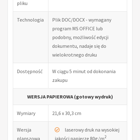
pliku
Technologia
Plik DOC/DOCX - wymagany
program MS OFFICE lub
podobny, możliwość edycji
dokumentu, nadaje się do
wielokrotnego druku
Dostępność
W ciągu 5 minut od dokonania
zakupu
WERSJA PAPIEROWA (gotowy wydruk)
Wymiary
21,6 x 30,3 cm
Wersja
laserowy druk na wysokiej
2
planszowa
jakości papierze 80g/m