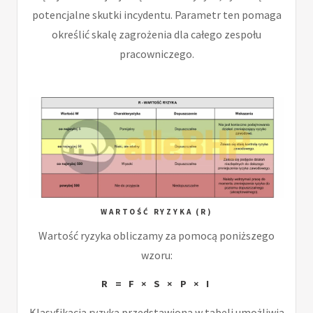
potencjalne skutki incydentu. Parametr ten pomaga
określić skalę zagrożenia dla całego zespołu
pracowniczego.
WARTOŚĆ RYZYKA (R)
Wartość ryzyka obliczamy za pomocą poniższego
wzoru:
R = F × S × P × I
Klasyfikacja ryzyka przedstawiona w tabeli umożliwia