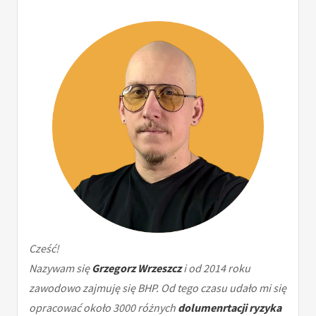
Cześć!
Nazywam się
Grzegorz Wrzeszcz
i od 2014 roku
zawodowo zajmuję się BHP. Od tego czasu udało mi się
opracować około 3000 różnych
dolumenrtacji ryzyka