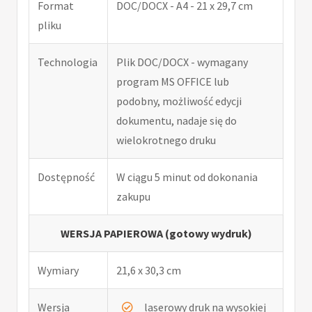
Format
DOC/DOCX - A4 - 21 x 29,7 cm
pliku
Technologia
Plik DOC/DOCX - wymagany
program MS OFFICE lub
podobny, możliwość edycji
dokumentu, nadaje się do
wielokrotnego druku
Dostępność
W ciągu 5 minut od dokonania
zakupu
WERSJA PAPIEROWA (gotowy wydruk)
Wymiary
21,6 x 30,3 cm
Wersja
laserowy druk na wysokiej