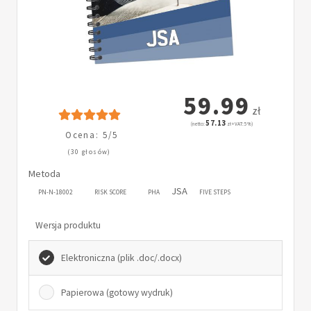
59.99
zł
57.13
(netto:
zł + VAT: 5%)
Ocena: 5/5
(30 głosów)
Metoda
JSA
PN-N-18002
RISK SCORE
PHA
FIVE STEPS
Wersja produktu
Elektroniczna (plik .doc/.docx)
Papierowa (gotowy wydruk)