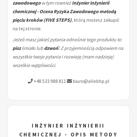
zawodowego
w tym rownież
Inżynier inżynierii
chemicznej - Ocena Ryzyka Zawodowego metodą
pięciu kroków (FIVE STEPS)
, którą możesz zakupić
na tej stronie.
Jeżeli masz jakieś pytania odnośnie tego produktu to
pisz
śmiało lub
dzwoń
! Z przyjemnością odpowiem na
wszystkie twoje pytania i rozwieję (mam nadzieję)
wszelkie wątpliwości.
+48 533 988 811
biuro@allebhp.pl
INŻYNIER INŻYNIERII
CHEMICZNEJ - OPIS METODY