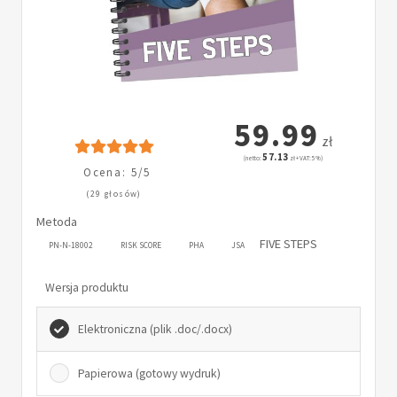
59.99
zł
57.13
(netto:
zł + VAT: 5%)
Ocena: 5/5
(29 głosów)
Metoda
FIVE STEPS
PN-N-18002
RISK SCORE
PHA
JSA
Wersja produktu
Elektroniczna (plik .doc/.docx)
Papierowa (gotowy wydruk)