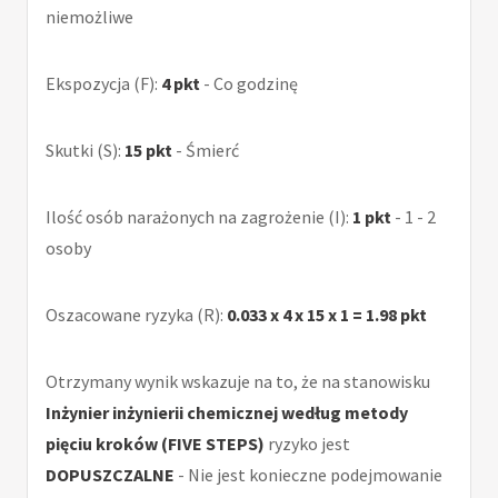
niemożliwe
Ekspozycja (F):
4 pkt
- Co godzinę
Skutki (S):
15 pkt
- Śmierć
Ilość osób narażonych na zagrożenie (I):
1 pkt
- 1 - 2
osoby
Oszacowane ryzyka (R):
0.033 x 4 x 15 x 1 = 1.98 pkt
Otrzymany wynik wskazuje na to, że na stanowisku
Inżynier inżynierii chemicznej według metody
pięciu kroków (FIVE STEPS)
ryzyko jest
DOPUSZCZALNE
- Nie jest konieczne podejmowanie