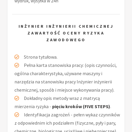
wydruk, wysyłka w 24h
INŻYNIER INŻYNIERII CHEMICZNEJ
ZAWARTOŚĆ OCENY RYZYKA
ZAWODOWEGO
Strona tytułowa.
Pełna karta stanowiska pracy: (opis czynności,
ogólna charakterystyka, używane maszyny i
narzędzia na stanowisku pracy Inżynier inżynierii
chemicznej, sposób i miejsce wykonywania pracy).
Dokładny opis metody wraz z matrycą
mierzenia ryzyka -
pięciu kroków (FIVE STEPS)
.
Identyfikacja zagrożeń - pełen wykaz czynników
z odpowiednim ich podziałem (fizyczne, pyły i pary,
chemiczne, biologiczne, uciążliwe i niebezpieczne).