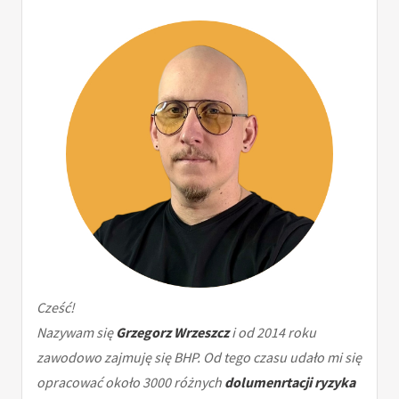
Cześć!
Nazywam się
Grzegorz Wrzeszcz
i od 2014 roku
zawodowo zajmuję się BHP. Od tego czasu udało mi się
opracować około 3000 różnych
dolumenrtacji ryzyka