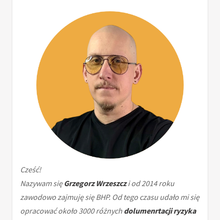
Cześć!
Nazywam się
Grzegorz Wrzeszcz
i od 2014 roku
zawodowo zajmuję się BHP. Od tego czasu udało mi się
opracować około 3000 różnych
dolumenrtacji ryzyka