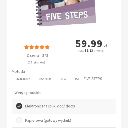
59.99
zł
57.13
(netto:
zł + VAT: 5%)
Ocena: 5/5
(29 głosów)
Metoda
FIVE STEPS
PN-N-18002
RISK SCORE
PHA
JSA
Wersja produktu
Elektroniczna (plik .doc/.docx)
Papierowa (gotowy wydruk)