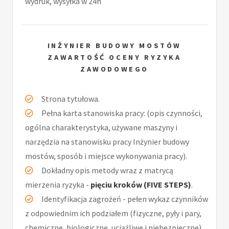
wydruk, wysyłka w 24h
INŻYNIER BUDOWY MOSTÓW
ZAWARTOŚĆ OCENY RYZYKA
ZAWODOWEGO
Strona tytułowa.
Pełna karta stanowiska pracy: (opis czynności,
ogólna charakterystyka, używane maszyny i
narzędzia na stanowisku pracy Inżynier budowy
mostów, sposób i miejsce wykonywania pracy).
Dokładny opis metody wraz z matrycą
mierzenia ryzyka -
pięciu kroków (FIVE STEPS)
.
Identyfikacja zagrożeń - pełen wykaz czynników
z odpowiednim ich podziałem (fizyczne, pyły i pary,
chemiczne, biologiczne, uciążliwe i niebezpieczne).