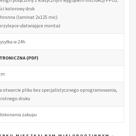
ści kolorowy druk
chronna (laminat 2x125 mic)
przylepce ułatwiające montaż
ysyłka w 24h
TRONICZNA (PDF)
 cm
ia otwarcie pliku bez specjalistycznego oprogramowania,
okrotnego druku
 dokonania zakupu
DYNKU MIESZKALNYM WIELORODZINNYM -