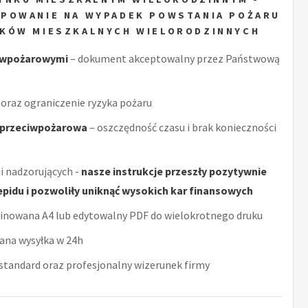
POWANIE NA WYPADEK POWSTANIA POŻARU
NKÓW MIESZKALNYCH WIELORODZINNYCH
ciwpożarowymi
– dokument akceptowalny przez Państwową
oraz ograniczenie ryzyka pożaru
a przeciwpożarowa
– oszczędność czasu i brak konieczności
i nadzorujących -
nasze instrukcje przeszły pozytywnie
epidu i pozwoliły uniknąć wysokich kar finansowych
minowana A4 lub edytowalny PDF do wielokrotnego druku
ana wysyłka w 24h
tandard oraz profesjonalny wizerunek firmy