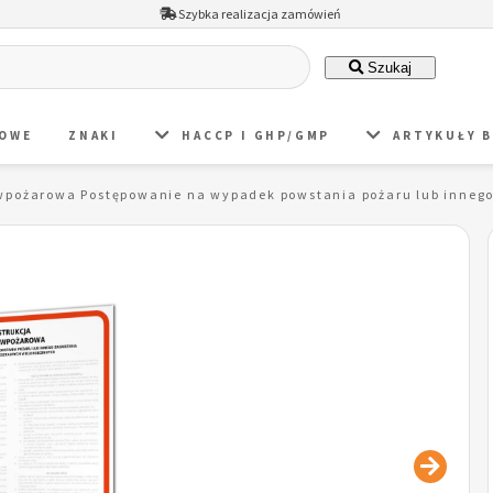
Szybka realizacja zamówień
Szukaj
DOWE
ZNAKI
HACCP I GHP/GMP
ARTYKUŁY 
iwpożarowa Postępowanie na wypadek powstania pożaru lub inneg