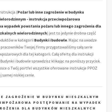
strukcja (
Pożar lub inne zagrożenie w budynku
elorodzinnym - instrukcja przeciwpożarowa
a wypadek powstania pożaru lub innego zagrożenia dla
zkalnych wielorodzinnych
) jest to jedynie drobna część
oduktów w kategorii
Budynki i budowle
. Majac na uwadze
pracowników Twojej firmy przygotowaliśmy całą serie
wpożarowych dla tej kategorii. Całą ofertę dla instrukcji
 Budynki i budowle sprawdzisz klikając na poniższy przycisk.
sce o Twój portfel wszystkie oferowane instrukcje PPOŻ
 samej niskiej cenie.
NE ZAGROŻENIE W BUDYNKU MIESZKALNYM
CIWPOŻAROWA POSTĘPOWANIE NA WYPADEK
GROŻENIA DLA BUDYNKÓW MIESZKALNYCH