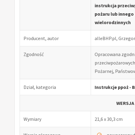
instrukcja przec
pożaru lub innego
wielorodzinnych
Producent, autor
alleBHP.pl, Grzego
Zgodność
Opracowana zgodnie
przeciwpożarowych.
Pożarnej, Państwowe
Dział, kategoria
Instrukcje ppoż - 
WERSJA
Wymiary
21,6 x 30,3 cm
Wersja planszowa
nowoczesny d