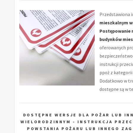
Przedstawiona in
mieszkalnym wi
Postępowanie n
budynków mies
oferowanych pr
bezpieczeństwo 
instrukcji przeci
ppoż z kategorii
Dodatkowo w tro
dostępne są w tej
DOSTĘPNE WERSJE DLA POŻAR LUB IN
WIELORODZINNYM - INSTRUKCJA PRZE
POWSTANIA POŻARU LUB INNEGO ZA