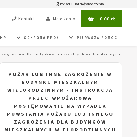
Ponad 10 lat doświadczenia
0.00
zł
Kontakt
Moje konto
BHP
OCHRONA PPOŻ
PIERWSZA POMOC
o zagrożenia dla budynków mieszkalnych wielorodzinnych
POŻAR LUB INNE ZAGROŻENIE W
BUDYNKU MIESZKALNYM
WIELORODZINNYM - INSTRUKCJA
PRZECIWPOŻAROWA
POSTĘPOWANIE NA WYPADEK
POWSTANIA POŻARU LUB INNEGO
ZAGROŻENIA DLA BUDYNKÓW
MIESZKALNYCH WIELORODZINNYCH