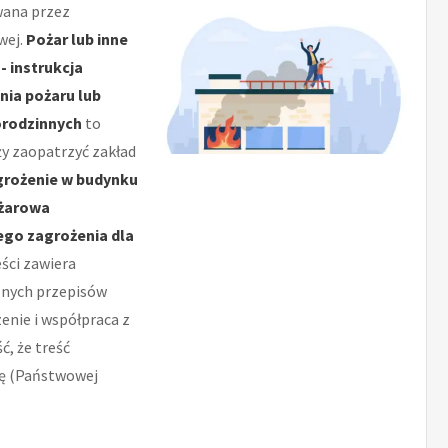
wana przez
wej.
Pożar lub inne
 instrukcja
ia pożaru lub
orodzinnych
to
ży zaopatrzyć zakład
agrożenie w budynku
ożarowa
ego zagrożenia dla
eści zawiera
alnych przepisów
enie i współpraca z
ć, że treść
lę (Państwowej