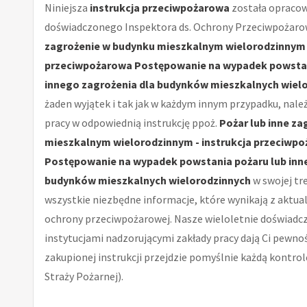
Niniejsza
instrukcja przeciwpożarowa
została opraco
doświadczonego Inspektora ds. Ochrony Przeciwpożaro
zagrożenie w budynku mieszkalnym wielorodzinnym -
przeciwpożarowa Postępowanie na wypadek powstan
innego zagrożenia dla budynków mieszkalnych wiel
żaden wyjątek i tak jak w każdym innym przypadku, nale
pracy w odpowiednią instrukcję ppoż.
Pożar lub inne z
mieszkalnym wielorodzinnym - instrukcja przeciwp
Postępowanie na wypadek powstania pożaru lub inn
budynków mieszkalnych wielorodzinnych
w swojej tr
wszystkie niezbędne informacje, które wynikają z aktu
ochrony przeciwpożarowej. Nasze wieloletnie doświadcz
instytucjami nadzorującymi zakłady pracy dają Ci pewnoś
zakupionej instrukcji przejdzie pomyślnie każdą kontro
Straży Pożarnej).