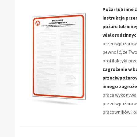
Pożar lub inne
instrukcja prz
pożaru lub inn
wielorodzinnyc
przeciwpożarowe
pewność, że Two
profilaktyki prz
zagrożenie w b
przeciwpożarow
innego zagroże
praca wykonywan
przeciwpożarow
pracowników i o