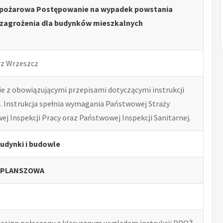
iwpożarowa Postępowanie na wypadek powstania
 zagrożenia dla budynków mieszkalnych
rz Wrzeszcz
 z obowiązującymi przepisami dotyczącymi instrukcji
 Instrukcja spełnia wymagania Państwowej Straży
j Inspekcji Pracy oraz Państwowej Inspekcji Sanitarnej.
Budynki i budowle
 PLANSZOWA
esign połączony z klasycznym wyglądem instrukcji PPOŻ.