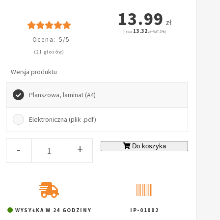
13.99
zł
13.32
(netto:
zł + VAT: 5%)
Ocena: 5/5
(21 głosów)
Wersja produktu
Planszowa, laminat (A4)
Elektroniczna (plik .pdf)
-
+
Do koszyka
WYSYŁKA W 24 GODZINY
IP-01002