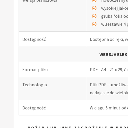
wysokiej jako
gruba folia o
w zestawie 4 
Dostępność
Dostępna od ręki, w
WERSJA ELEK
Format pliku
PDF - A4 - 21 x 29,7
Technologia
Plik PDF - umożliw
nadaje się do wiel
Dostępność
W ciągu 5 minut od
POŻAR LUB INNE ZAGROŻENIE W BU