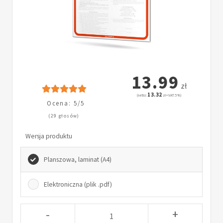
13.99
zł
13.32
(netto:
zł + VAT: 5%)
Ocena: 5/5
(29 głosów)
Wersja produktu
Planszowa, laminat (A4)
Elektroniczna (plik .pdf)
-
+