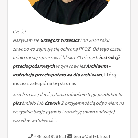
Cześć!
Nazywam się
Grzegorz Wrzeszcz
i od 2014 roku
zawodowo zajmuję się ochroną PPOŻ. Od tego czasu
udało mi się opracować blisko 70 różnych
instrukcji
przeciwpożarowych
w tym rownież
Archiwum -
instrukcja przeciwpożarowa dla archiwum
, którą
możesz zakupić na tej stronie.
Jeżeli masz jakieś pytania odnośnie tego produktu to
pisz
śmiało lub
dzwoń
! Z przyjemnością odpowiem na
wszystkie twoje pytania i rozwieję (mam nadzieję)
wszelkie wątpliwości.
+48 533 988 811
biuro@allebhp.pl