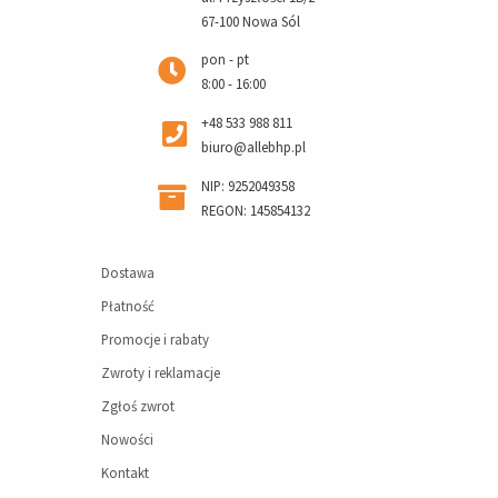
67-100 Nowa Sól
pon - pt
8:00 - 16:00
+48 533 988 811
biuro@allebhp.pl
NIP: 9252049358
REGON: 145854132
Dostawa
Płatność
Promocje i rabaty
Zwroty i reklamacje
Zgłoś zwrot
Nowości
Kontakt