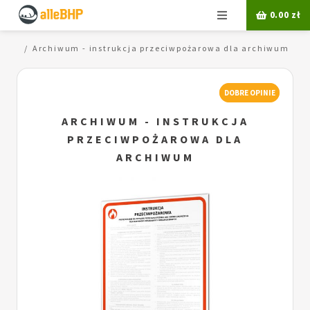
Menu
0.00
zł
owle
Archiwum - instrukcja przeciwpożarowa dla archiwum
DOBRE OPINIE
ARCHIWUM - INSTRUKCJA
PRZECIWPOŻAROWA DLA
ARCHIWUM