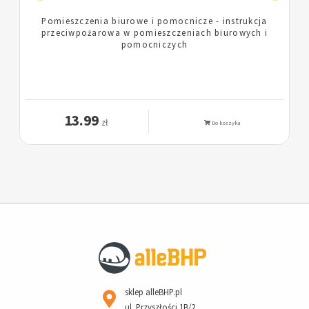
Pożar lub inne zagrożenie w budynku mieszkalnym
wielorodzinnym - instrukcja przeciwpożarowa
Postępowanie na wypadek powstania pożaru lub
innego zagrożenia dla budynków mieszkalnych
wielorodzinnych
13.99
zł
Do koszyka
sklep alleBHP.pl
ul. Przyszłości 1B/2