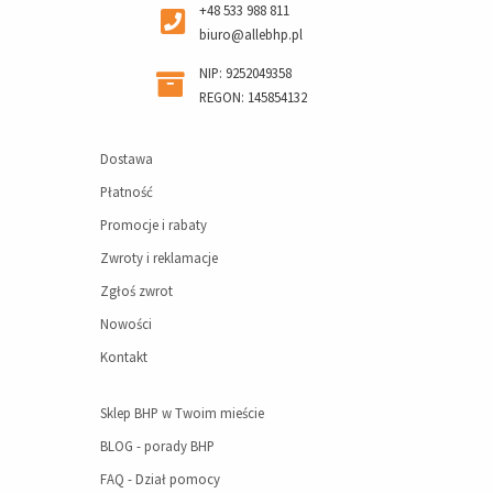
+48 533 988 811
biuro@allebhp.pl
NIP: 9252049358
REGON: 145854132
Dostawa
Płatność
Promocje i rabaty
Zwroty i reklamacje
Zgłoś zwrot
Nowości
Kontakt
Sklep BHP w Twoim mieście
BLOG - porady BHP
FAQ - Dział pomocy