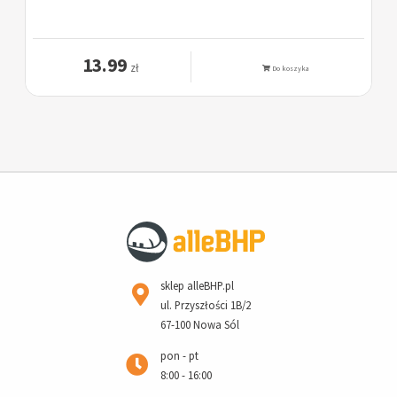
13.99
zł
Do koszyka
sklep alleBHP.pl
ul. Przyszłości 1B/2
67-100 Nowa Sól
pon - pt
8:00 - 16:00