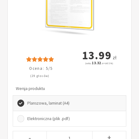
13.99
zł
13.32
(netto:
zł + VAT: 5%)
Ocena: 5/5
(29 głosów)
Wersja produktu
Planszowa, laminat (A4)
Elektroniczna (plik .pdf)
-
+