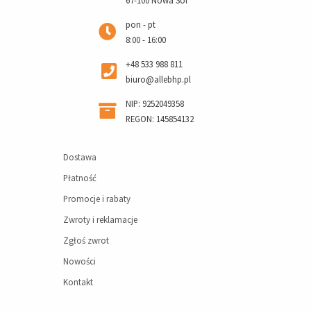
67-100 Nowa Sól
pon - pt
8:00 - 16:00
+48 533 988 811
biuro@allebhp.pl
NIP: 9252049358
REGON: 145854132
Dostawa
Płatność
Promocje i rabaty
Zwroty i reklamacje
Zgłoś zwrot
Nowości
Kontakt