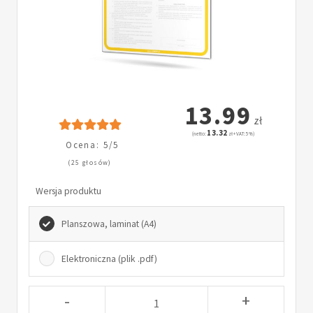
13.99
zł
13.32
(netto:
zł + VAT: 5%)
Ocena: 5/5
(25 głosów)
Wersja produktu
Planszowa, laminat (A4)
Elektroniczna (plik .pdf)
-
+