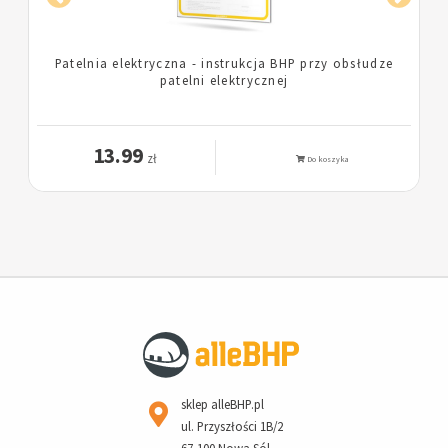
Trzon kuchenny gazowy - instrukcja BHP przy
obsłudze kuchennego trzonu gazowego
13.99
zł
Do koszyka
sklep alleBHP.pl
ul. Przyszłości 1B/2