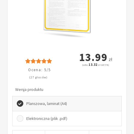
13.99
zł
13.32
(netto:
zł + VAT: 5%)
Ocena: 5/5
(27 głosów)
Wersja produktu
Planszowa, laminat (A4)
Elektroniczna (plik .pdf)