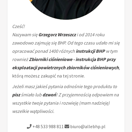
Cześć!
Nazywam się
Grzegorz Wrzeszcz
i od 2014 roku
zawodowo zajmuję się BHP. Od tego czasu udało mi się
opracować ponad 1400 różnych
instrukcji BHP
w tym
rownież
Zbiorniki ciśnieniowe - instrukcja BHP przy
eksploatacji powietrznych zbiorników ciśnieniowych
,
którą możesz zakupić na tej stronie.
Jeżeli masz jakieś pytania odnośnie tego produktu to
pisz
śmiało lub
dzwoń
! Z przyjemnością odpowiem na
wszystkie twoje pytania i rozwieję (mam nadzieję)
wszelkie wątpliwości.
+48 533 988 811
biuro@allebhp.pl