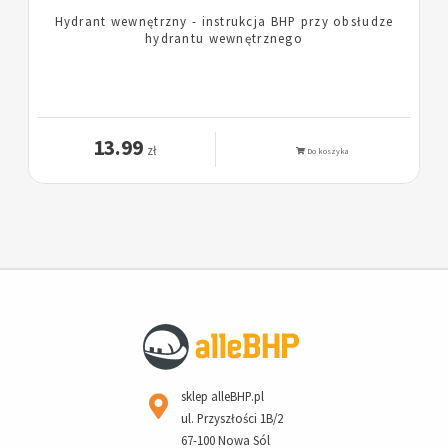
Gaśnica proszkowa - instrukcja BHP przy obsłudze
gaśnicy proszkowej
13.99
zł
Do koszyka
sklep alleBHP.pl
ul. Przyszłości 1B/2
67-100 Nowa Sól