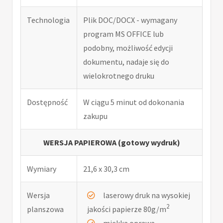
Technologia
Plik DOC/DOCX - wymagany
program MS OFFICE lub
podobny, możliwość edycji
dokumentu, nadaje się do
wielokrotnego druku
Dostępność
W ciągu 5 minut od dokonania
zakupu
WERSJA PAPIEROWA (gotowy wydruk)
Wymiary
21,6 x 30,3 cm
Wersja
laserowy druk na wysokiej
2
planszowa
jakości papierze 80g/m
miękka oprawa