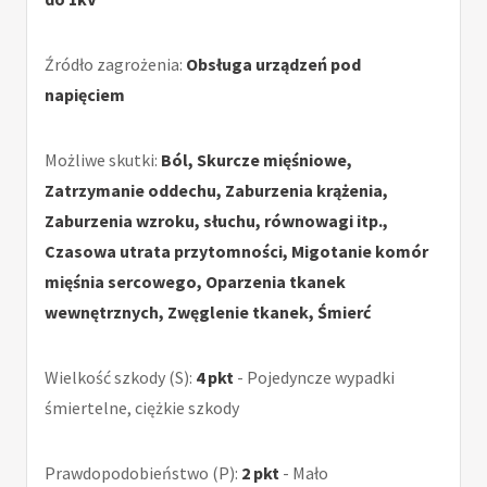
Źródło zagrożenia:
Obsługa urządzeń pod
napięciem
Możliwe skutki:
Ból, Skurcze mięśniowe,
Zatrzymanie oddechu, Zaburzenia krążenia,
Zaburzenia wzroku, słuchu, równowagi itp.,
Czasowa utrata przytomności, Migotanie komór
mięśnia sercowego, Oparzenia tkanek
wewnętrznych, Zwęglenie tkanek, Śmierć
Wielkość szkody (S):
4 pkt
- Pojedyncze wypadki
śmiertelne, ciężkie szkody
Prawdopodobieństwo (P):
2 pkt
- Mało