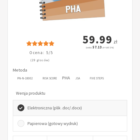
59.99
zł
57.13
(netto:
zł + VAT: 5%)
Ocena: 5/5
(29 głosów)
Metoda
PHA
PN-N-18002
RISK SCORE
JSA
FIVE STEPS
Wersja produktu
Elektroniczna (plik .doc/.docx)
Papierowa (gotowy wydruk)