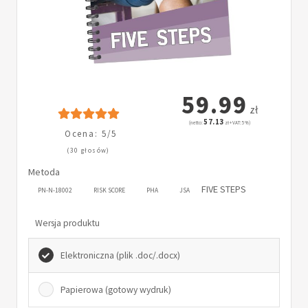
59.99
zł
57.13
(netto:
zł + VAT: 5%)
Ocena: 5/5
(30 głosów)
Metoda
FIVE STEPS
PN-N-18002
RISK SCORE
PHA
JSA
Wersja produktu
Elektroniczna (plik .doc/.docx)
Papierowa (gotowy wydruk)