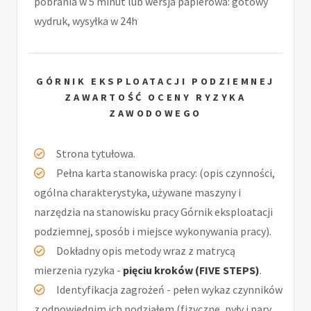
pobrania w 5 minut lub wersja papierowa: gotowy
wydruk, wysyłka w 24h
GÓRNIK EKSPLOATACJI PODZIEMNEJ
ZAWARTOŚĆ OCENY RYZYKA
ZAWODOWEGO
Strona tytułowa.
Pełna karta stanowiska pracy: (opis czynności,
ogólna charakterystyka, używane maszyny i
narzędzia na stanowisku pracy Górnik eksploatacji
podziemnej, sposób i miejsce wykonywania pracy).
Dokładny opis metody wraz z matrycą
mierzenia ryzyka -
pięciu kroków (FIVE STEPS)
.
Identyfikacja zagrożeń - pełen wykaz czynników
z odpowiednim ich podziałem (fizyczne, pyły i pary,