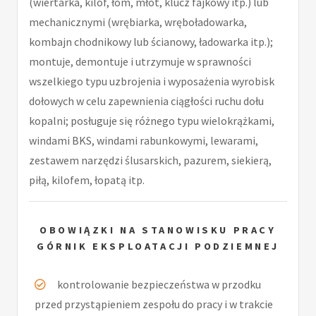
(wiertarka, kilof, łom, młot, klucz fajkowy itp.) lub
mechanicznymi (wrębiarka, wręboładowarka,
kombajn chodnikowy lub ścianowy, ładowarka itp.);
montuje, demontuje i utrzymuje w sprawności
wszelkiego typu uzbrojenia i wyposażenia wyrobisk
dołowych w celu zapewnienia ciągłości ruchu dołu
kopalni; posługuje się różnego typu wielokrążkami,
windami BKS, windami rabunkowymi, lewarami,
zestawem narzędzi ślusarskich, pazurem, siekierą,
piłą, kilofem, łopatą itp.
OBOWIĄZKI NA STANOWISKU PRACY
GÓRNIK EKSPLOATACJI PODZIEMNEJ
kontrolowanie bezpieczeństwa w przodku
przed przystąpieniem zespołu do pracy i w trakcie